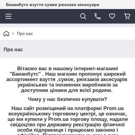
Бананбутс взуття сумки рюкзаки аксесуари
Про нас
Про нас
Вітаємо вас в нашому інтернет-магазині
"Бананбутс" . Наш магазин пропонує широкий
ассортимент взуття ,сумок, рюкзаків аксесуарів
українських та іноземних виробників за
доступним цінами для всієї родини.
Чому у нас безпечно купувати?
Наш сайт розміщений на платформі Prom.ua
всеукраїнському торговому центрі, це означає,
що ми купили у Prom.ua торгову площу, надали
свідоцтво про державну реєстрацію фізичної
особи підприємця і працюємо законно і