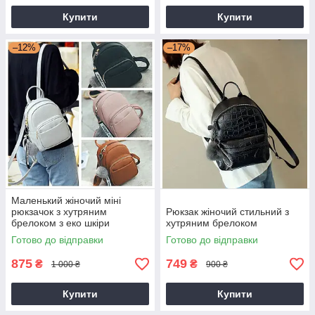
Купити
Купити
–12%
–17%
Маленький жіночий міні
рюкзачок з хутряним
Рюкзак жіночий стильний з
брелоком з еко шкіри
хутряним брелоком
Готово до відправки
Готово до відправки
875
749
₴
₴
1 000 ₴
900 ₴
Купити
Купити