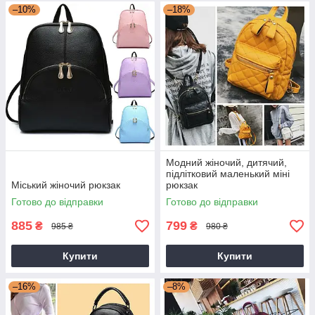
–10%
–18%
Модний жіночий, дитячий,
підлітковий маленький міні
Міський жіночий рюкзак
рюкзак
Готово до відправки
Готово до відправки
885
799
₴
₴
985 ₴
980 ₴
Купити
Купити
–16%
–8%