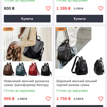
Готово до відправки
Готово до відправки
800
1 399
₴
₴
1 700 ₴
Купити
Купити
–23%
–16%
Невеликий жіночий рюкзачок
Шкіряний жіночий міський
сумка трансформер Кенгуру
чорний рюкзак сумка
Готово до відправки
Готово до відправки
999
1 759
₴
₴
1 300 ₴
2 100 ₴