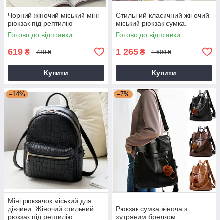
Чорний жіночий міський міні
Стильний класичний жіночий
рюкзак під рептилію
міський рюкзак сумка.
Готово до відправки
Готово до відправки
619
1 265
₴
₴
730 ₴
1 600 ₴
Купити
Купити
–14%
–7%
Міні рюкзачок міський для
дівчини. Жіночий стильний
Рюкзак сумка жіноча з
рюкзак під рептилію.
хутряним брелком