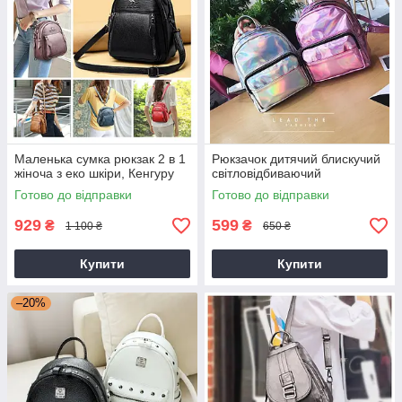
Маленька сумка рюкзак 2 в 1
Рюкзачок дитячий блискучий
жіноча з еко шкіри, Кенгуру
світловідбиваючий
Готово до відправки
Готово до відправки
929
599
₴
₴
1 100 ₴
650 ₴
Купити
Купити
–20%