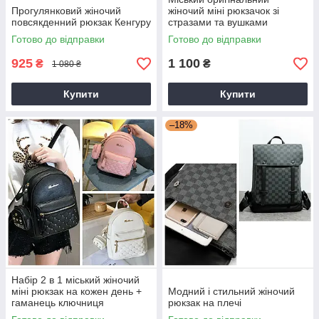
Прогулянковий жіночий
жіночий міні рюкзачок зі
повсякденний рюкзак Кенгуру
стразами та вушками
Готово до відправки
Готово до відправки
925
1 100
₴
₴
1 080 ₴
Купити
Купити
–18%
Набір 2 в 1 міський жіночий
міні рюкзак на кожен день +
Модний і стильний жіночий
гаманець ключниця
рюкзак на плечі