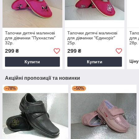
Тапочки дитячі малинові
Тапочки дитячі малинові
Тапо
для дівчинки "Пухнастик"
для дівчинки "Єдиноріг"
для 
32р.
25р.
28р.
299
299
₴
₴
Цін
Купити
Купити
Акційні пропозиції та новинки
–78%
–50%