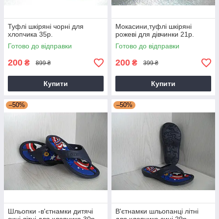
Туфлі шкіряні чорні для
Мокасини,туфлі шкіряні
хлопчика 35р.
рожеві для дівчинки 21р.
Готово до відправки
Готово до відправки
200
200
₴
₴
899 ₴
399 ₴
Купити
Купити
–50%
–50%
Шльопки -в'єтнамки дитячі
В'єтнамки шльопанці літні