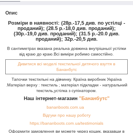
Опис
Розміри в наявності
: (28р.-17,5 див. по устілці -
проданий); (28.5 р.-18,0 див. проданий);
(30р.-19,0 див. проданий); (31.5 р.-20.0 див.
проданий); 32р.-20,5 див.
В сантиметрах вказана реальна довжина внутрішньої устілки
від краю до краю.Всі виміри робимо самостійно.
Дивитися всі моделі текстильної дитячого взуття в
Бананбутс
Тапочки текстильні на дівчинку. Країна виробник Україна
.Матеріал верху : текстиль ; матеріал підкладки - натуральний
текстиль,устілка з супінатором.
Наш інтернет-магазин
"Бананбутс"
bananboots.com.ua
Відгуки про нашу роботу
https://bananboots.com.ua/testimonials
Оформити замовлення ви можете через кошик, вказавши в