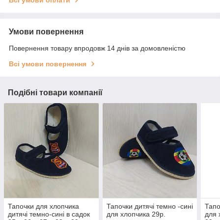
Всі умови оплати
Умови повернення
Повернення товару впродовж 14 днів за домовленістю
Всі умови повернення
Подібні товари компанії
Тапочки для хлопчика
Тапочки дитячі темно -сині
Тапо
дитячі темно-сині в садок
для хлопчика 29р.
для 