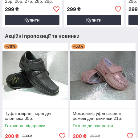
25р. 26р. 27р. 28р. 29р.
29р.
30р. 31р. 32р.
299
299
299
₴
₴
Купити
Купити
Акційні пропозиції та новинки
–78%
–50%
Туфлі шкіряні чорні для
Мокасини,туфлі шкіряні
хлопчика 35р.
рожеві для дівчинки 21р.
Готово до відправки
Готово до відправки
200
200
₴
₴
899 ₴
399 ₴