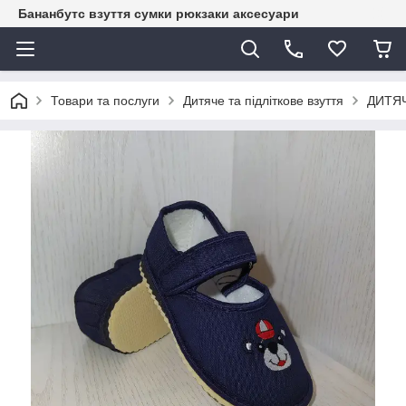
Бананбутс взуття сумки рюкзаки аксесуари
Товари та послуги
Дитяче та підліткове взуття
ДИТЯЧ