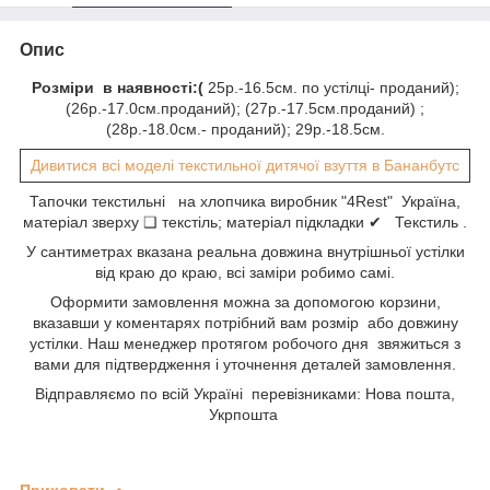
Опис
Розміри в наявності:(
25р.-16.5см. по устілці- проданий);
(26р.-17.0см.проданий); (27р.-17.5см.проданий) ;
(28р.-18.0см.- проданий); 29р.-18.5см.
Дивитися всі моделі текстильної дитячої взуття в Бананбутс
Тапочки текстильні на хлопчика виробник "4Rest" Україна,
матеріал зверху ❑ текстіль; матеріал підкладки ✔ Текстиль .
У сантиметрах вказана реальна довжина внутрішньої устілки
від краю до краю, всі заміри робимо самі.
Оформити замовлення можна за допомогою корзини,
вказавши у коментарях потрібний вам розмір або довжину
устілки. Наш менеджер протягом робочого дня звяжиться з
вами для підтвердження і уточнення деталей замовлення.
Відправляємо по всій Україні перевізниками: Нова пошта,
Укрпошта
Приховати