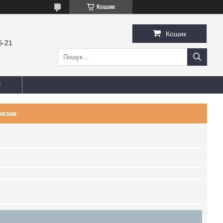
Кошик
Кошик
6-21
И
юкзак