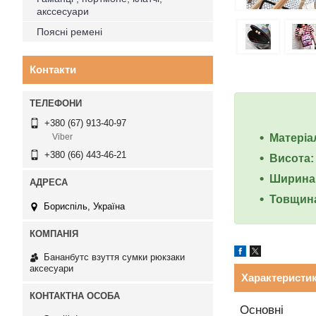
акссесуари
Поясні ремені
Контакти
+380 (67) 913-40-97
Матеріа
Viber
+380 (66) 443-46-21
Висота: 
Ширина:
Товщина
Бориспіль, Україна
Бананбутс взуття сумки рюкзаки
аксесуари
Характеристи
Основні