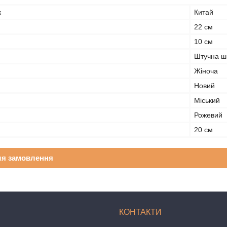
к
Китай
22 см
10 см
Штучна ш
Жіноча
Новий
Міський
Рожевий
20 см
ля замовлення