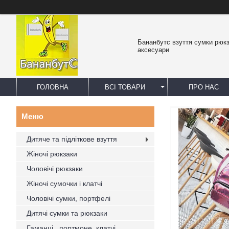
Бананбутс взуття сумки рюк
аксесуари
ГОЛОВНА
ВСІ ТОВАРИ
ПРО НАС
Дитяче та підліткове взуття
Жіночі рюкзаки
Чоловічі рюкзаки
Жіночі сумочки і клатчі
Чоловічі сумки, портфелі
Дитячі сумки та рюкзаки
Гаманці , портмоне, клатчі,