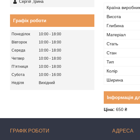
Сергій ,Ірина
Країна виробни
Висота
Графік роботи
Глибина
Понеділок
10:00
18:00
Матеріал
Вівторок
10:00
18:00
Стать
Середа
10:00
18:00
Стан
Четвер
10:00
18:00
Тип
Пʼятниця
10:00
18:00
Колір
Субота
10:00
16:00
Ширина
Неділя
Вихідний
Інформація д
Ціна:
650 ₴
ГРАФІК РОБОТИ