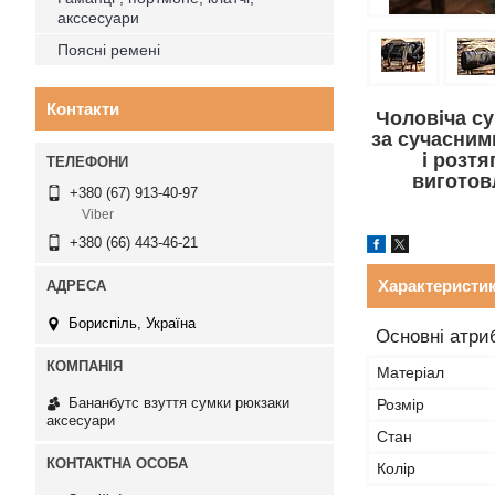
акссесуари
Поясні ремені
Контакти
Чоловіча су
за сучасним
і розтя
виготов
+380 (67) 913-40-97
Viber
+380 (66) 443-46-21
Характеристи
Бориспіль, Україна
Основні атри
Матеріал
Бананбутс взуття сумки рюкзаки
Розмір
аксесуари
Стан
Колір