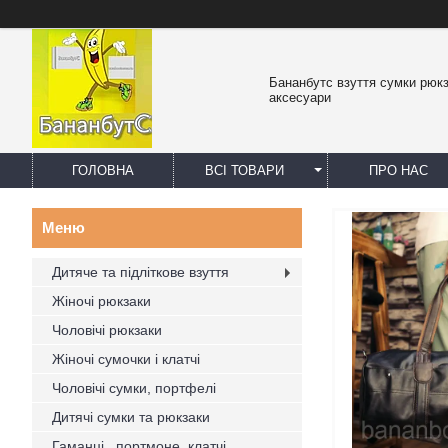
Бананбутс взуття сумки рюк
аксесуари
ГОЛОВНА
ВСІ ТОВАРИ
ПРО НАС
Дитяче та підліткове взуття
Жіночі рюкзаки
Чоловічі рюкзаки
Жіночі сумочки і клатчі
Чоловічі сумки, портфелі
Дитячі сумки та рюкзаки
Гаманці , портмоне, клатчі,