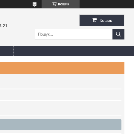
Кошик
Кошик
6-21
И