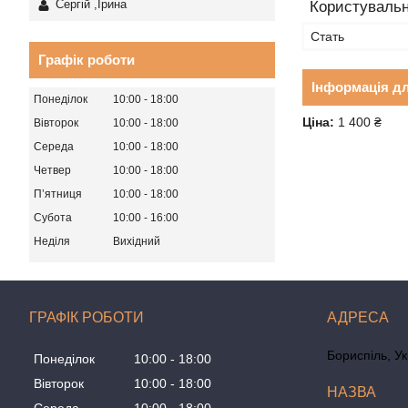
Сергій ,Ірина
Користувальн
Стать
Графік роботи
Інформація д
Понеділок
10:00
18:00
Ціна:
1 400 ₴
Вівторок
10:00
18:00
Середа
10:00
18:00
Четвер
10:00
18:00
Пʼятниця
10:00
18:00
Субота
10:00
16:00
Неділя
Вихідний
ГРАФІК РОБОТИ
Бориспіль, У
Понеділок
10:00
18:00
Вівторок
10:00
18:00