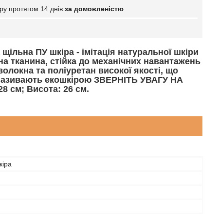
ру протягом 14 днів
за домовленістю
 щільна ПУ шкіра - імітація натуральної шкіри
а тканина, стійка до механічних навантажень
волокна та поліуретан високої якості, що
с називають екошкірою ЗВЕРНІТЬ УВАГУ НА
8 см; Висота: 26 см.
кіра