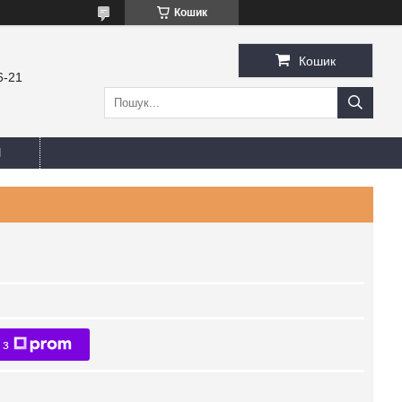
Кошик
Кошик
6-21
И
 з