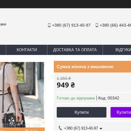
заки
+380 (67) 913-40-97
+380 (66) 443-4
КОНТАКТИ
ДОСТАВКА ТА ОПЛАТА
ВІДГУК
Сумка жіноча з вишивкою
1 250 ₴
949 ₴
Готово до відправки
Код:
00342
Купити
Купити
+380 (67) 913-40-97