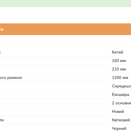
ки
к
Китай
160 мм
210 мм
ого ременя
1200 мм
Середньої
Екошкіра
2 основн
Новий
ти
Квітковий
Чорний