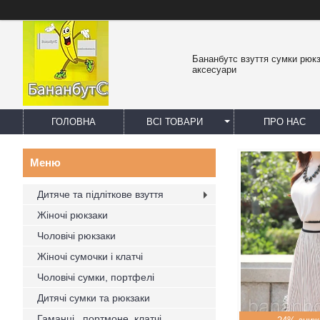
Бананбутс взуття сумки рюк
аксесуари
ГОЛОВНА
ВСІ ТОВАРИ
ПРО НАС
Дитяче та підліткове взуття
Жіночі рюкзаки
Чоловічі рюкзаки
Жіночі сумочки і клатчі
Чоловічі сумки, портфелі
Дитячі сумки та рюкзаки
Гаманці , портмоне, клатчі,