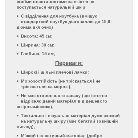
своїми властивостями за якістю не
поступається натуральній шкірі
Є відділення для ноутбука (вміщує
стандартний ноутбук діагоналлю до 15,6
дюйма включно)
Висота: 45 см;
Ширина: 30 см;
Глибина: 15 см;
Переваги:
Широкі і щільні плечові лямки;
Морозостійкість (не тріскається і не
тріскається на морозі);
Не має стороннього запаху (що істотно
відрізняє даний матеріал від дешевого
шкірозамінника);
Тактильно і візуально матеріал дуже схожий
на натуральну шкіру (має багатий зовнішній
вигляд);
М'який і еластичний матеріал (добре