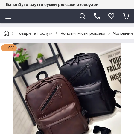
Бананбутс взуття сумки рюкзаки аксесуари
Товари та послуги
Чоловічі міські рюкзаки
Чоловічий 
–10%