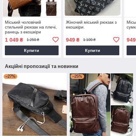
Міський чоловічий
Жіночий міський рюкзак з
Місь
стильний рюкзак на плечі,
екошкіри.
сумк
ранець з екошкіри
1 049
949
949
₴
₴
1 250 ₴
1 100 ₴
Купити
Купити
Акційні пропозиції та новинки
–27%
–25%