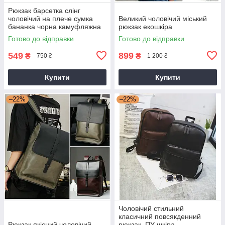
Рюкзак барсетка слінг
чоловічий на плече сумка
Великий чоловічий міський
бананка чорна камуфляжна
рюкзак екошкіра
на груди
Готово до відправки
Готово до відправки
549
899
₴
₴
750 ₴
1 200 ₴
Купити
Купити
–22%
–22%
Чоловічий стильний
класичний повсякденний
Рюкзак якісний чоловічий
рюкзак, ПУ шкіра