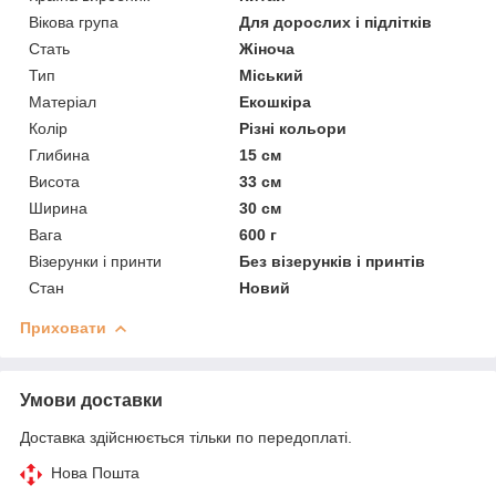
Вікова група
Для дорослих і підлітків
Стать
Жіноча
Тип
Міський
Матеріал
Екошкіра
Колір
Різні кольори
Глибина
15 см
Висота
33 см
Ширина
30 см
Вага
600 г
Візерунки і принти
Без візерунків і принтів
Стан
Новий
Приховати
Умови доставки
Доставка здійснюється тільки по передоплаті.
Нова Пошта