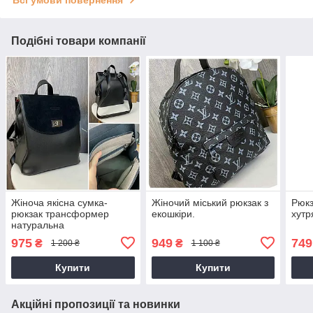
Всі умови повернення
Подібні товари компанії
Жіноча якісна сумка-
Жіночий міський рюкзак з
Рюкз
рюкзак трансформер
екошкіри.
хутр
натуральна
замша+екошкіра рюкзак
975
949
749
₴
₴
1 200 ₴
1 100 ₴
сумка для дівчини
Купити
Купити
Акційні пропозиції та новинки