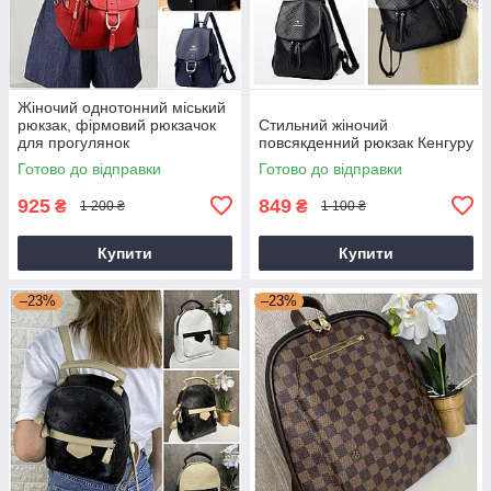
Жіночий однотонний міський
рюкзак, фірмовий рюкзачок
Стильний жіночий
для прогулянок
повсякденний рюкзак Кенгуру
Готово до відправки
Готово до відправки
925
849
₴
₴
1 200 ₴
1 100 ₴
Купити
Купити
–23%
–23%