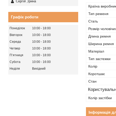
Сергій ,Ірина
Країна виробни
Тип ременя
Графік роботи
Стать
Понеділок
10:00
18:00
Розмір чоловічи
Вівторок
10:00
18:00
Длина ремня
Середа
10:00
18:00
Ширина ремня
Четвер
10:00
18:00
Матеріал
Пʼятниця
10:00
18:00
Тип застежки
Субота
10:00
16:00
Колір
Неділя
Вихідний
Коротшає
Стан
Користувальн
Колір застібки
Інформація д