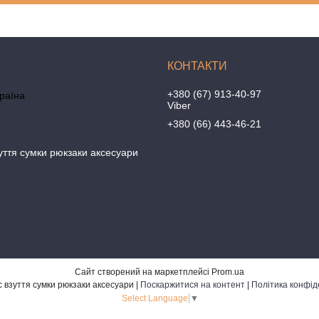
+380 (67) 913-40-97
країна
Viber
+380 (66) 443-46-21
уття сумки рюкзаки аксесуари
Сайт створений на маркетплейсі
Prom.ua
Бананбутс взуття сумки рюкзаки аксесуари |
Поскаржитися на контент
|
Політика конфід
Select Language
▼