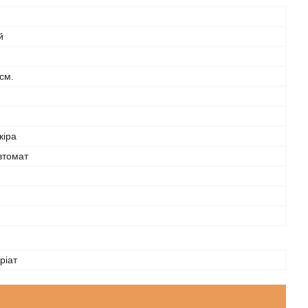
й
 см.
кіра
втомат
ріат