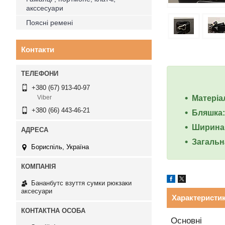
акссесуари
Поясні ремені
Контакти
+380 (67) 913-40-97
Матеріа
Viber
+380 (66) 443-46-21
Бляшка:
Ширина:
Загальн
Бориспіль, Україна
Бананбутс взуття сумки рюкзаки
аксесуари
Характеристи
Основні