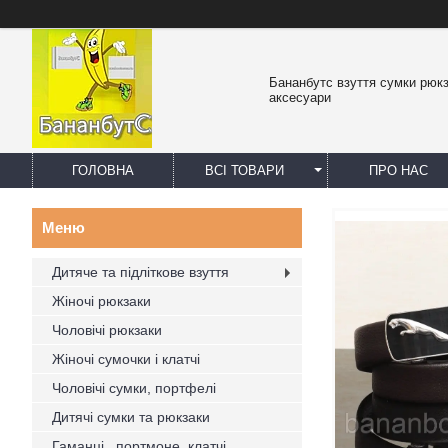
Бананбутс взуття сумки рюк
аксесуари
ГОЛОВНА
ВСІ ТОВАРИ
ПРО НАС
Дитяче та підліткове взуття
Жіночі рюкзаки
Чоловічі рюкзаки
Жіночі сумочки і клатчі
Чоловічі сумки, портфелі
Дитячі сумки та рюкзаки
Гаманці , портмоне, клатчі,