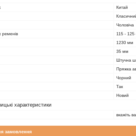
к
Китай
Класични
Чоловіча
х ременів
115 - 125
1230 мм
35 мм
Штучна ш
Пряжка а
Чорний
Так
Новий
ицькі характеристики
вкажіть ва
ля замовлення