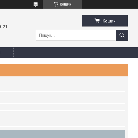
Кошик
Кошик
6-21
И