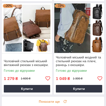
–20%
–19%
Чоловічий міський модний та
Чоловічий стильний міський
стильний рюкзак на плечі,
вінтажний рюкзак з екошкіри.
ранець з екошкіри.
Готово до відправки
Готово до відправки
1 279
1 049
₴
₴
1 600 ₴
1 300 ₴
Купити
Купити
Показати ще