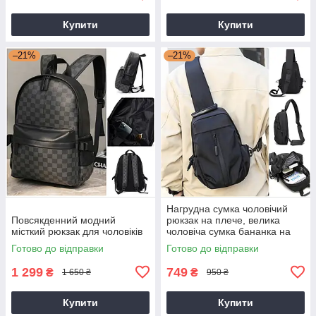
Купити
Купити
–21%
–21%
Нагрудна сумка чоловічий
Повсякденний модний
рюкзак на плече, велика
місткий рюкзак для чоловіків
чоловіча сумка бананка на
груди
Готово до відправки
Готово до відправки
1 299
749
₴
₴
1 650 ₴
950 ₴
Купити
Купити