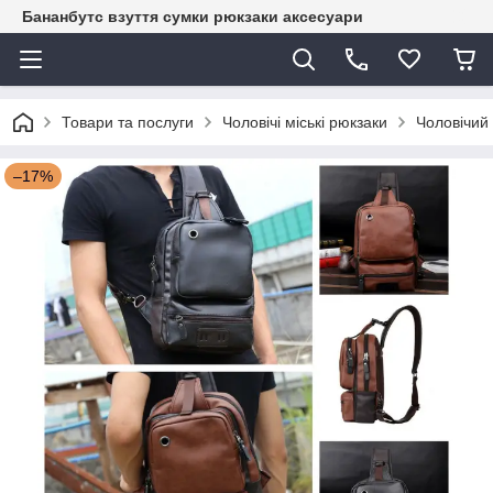
Бананбутс взуття сумки рюкзаки аксесуари
Товари та послуги
Чоловічі міські рюкзаки
Чоловічий 
–17%