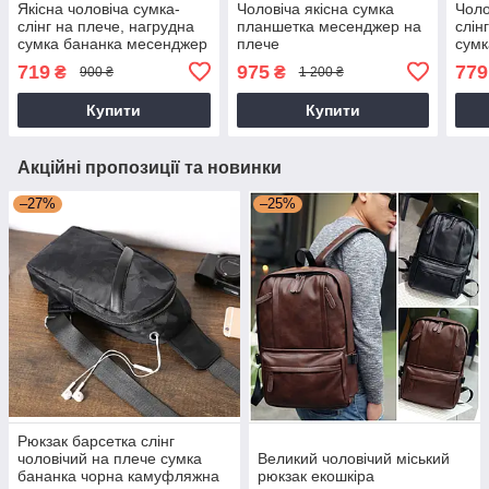
Якісна чоловіча сумка-
Чоловіча якісна сумка
Чоло
слінг на плече, нагрудна
планшетка месенджер на
слін
сумка бананка месенджер
плече
сумк
на груди Кенгуру
екош
719
975
779
₴
₴
900 ₴
1 200 ₴
Купити
Купити
Акційні пропозиції та новинки
–27%
–25%
Рюкзак барсетка слінг
чоловічий на плече сумка
Великий чоловічий міський
бананка чорна камуфляжна
рюкзак екошкіра