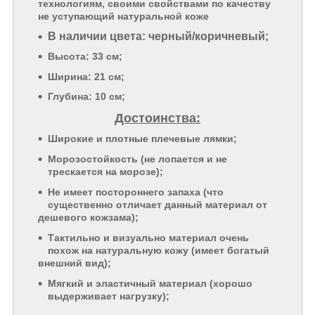
технологиям, своими свойствами по качеству
не уступающий натуральной коже
В наличии цвета: черный/коричневый;
Высота: 33 см;
Ширина: 21 см;
Глубина: 10 см;
Достоинства:
Широкие и плотные плечевые лямки;
Морозостойкость (не лопается и не
трескается на морозе);
Не имеет постороннего запаха (что
существенно отличает данный материал от
дешевого кожзама);
Тактильно и визуально материал очень
похож на натуральную кожу (имеет богатый
внешний вид);
Мягкий и эластичный материал (хорошо
выдерживает нагрузку);