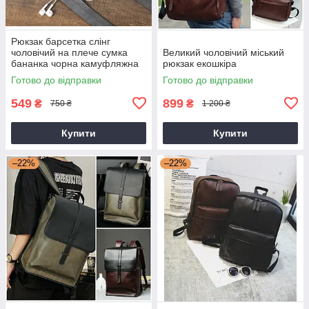
Рюкзак барсетка слінг
чоловічий на плече сумка
Великий чоловічий міський
бананка чорна камуфляжна
рюкзак екошкіра
на груди
Готово до відправки
Готово до відправки
549
899
₴
₴
750 ₴
1 200 ₴
Купити
Купити
–22%
–22%