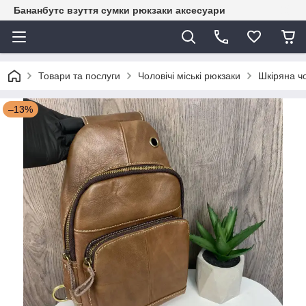
Бананбутс взуття сумки рюкзаки аксесуари
Товари та послуги
Чоловічі міські рюкзаки
Шкіряна чо
–13%