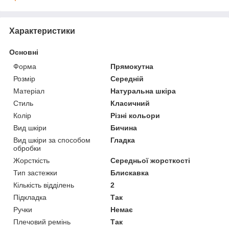
Характеристики
Основні
Форма
Прямокутна
Розмір
Середній
Матеріал
Натуральна шкіра
Стиль
Класичний
Колір
Різні кольори
Вид шкіри
Бичина
Вид шкіри за способом
Гладка
обробки
Жорсткість
Середньої жорсткості
Тип застежки
Блискавка
Кількість відділень
2
Підкладка
Так
Ручки
Немає
Плечовий ремінь
Так