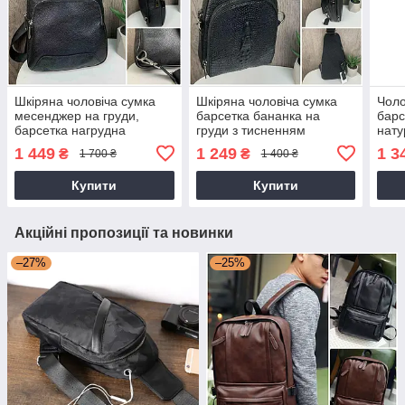
Шкіряна чоловіча сумка
Шкіряна чоловіча сумка
Чоло
месенджер на груди,
барсетка бананка на
барс
барсетка нагрудна
груди з тисненням
нату
бананка з натуральної
крокодил рептилія
шкір
1 449
1 249
1 3
₴
₴
1 700 ₴
1 400 ₴
шкіри
бана
чоло
Купити
Купити
Акційні пропозиції та новинки
–27%
–25%