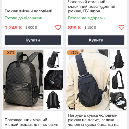
Чоловічий стильний
класичний повсякденний
Рюкзак якісний чоловічий
рюкзак, ПУ шкіра
Готово до відправки
Готово до відправки
1 249
899
₴
₴
1 600 ₴
1 150 ₴
Купити
Купити
–21%
–21%
Нагрудна сумка чоловічий
Повсякденний модний
рюкзак на плече, велика
місткий рюкзак для чоловіків
чоловіча сумка бананка на
груди