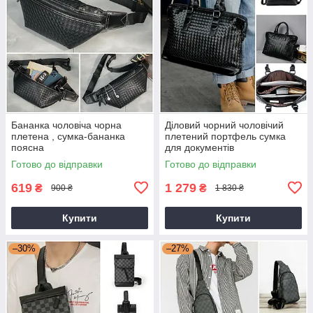
Бананка чоловіча чорна
Діловий чорний чоловічий
плетена , сумка-бананка
плетений портфель сумка
поясна
для документів
Готово до відправки
Готово до відправки
619
1 279
₴
₴
900 ₴
1 830 ₴
Купити
Купити
–30%
–27%