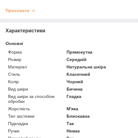
Приховати
Характеристики
Основні
Форма
Прямокутна
Розмір
Середній
Матеріал
Натуральна шкіра
Стиль
Класичний
Колір
Чорний
Вид шкіри
Бичина
Вид шкіри за способом
Гладка
обробки
Жорсткість
М'яка
Тип застежки
Блискавка
Підкладка
Так
Ручки
Немає