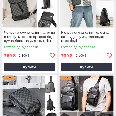
Чоловіча сумка-слінг на груди
Рюкзак сумка-слінг чоловіча
в клітку, месенджер крос-боді
на груди, сумка месенджер
сумка бананка для чоловіків
крос-боді
Готово до відправки
Готово до відправки
769
799
₴
₴
1 100 ₴
1 100 ₴
Купити
Купити
–27%
–26%