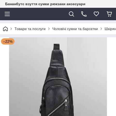
Бананбутс взуття сумки рюкзаки аксесуари
Товари та послуги
Чоловічі сумки та барсетки
Шкірян
–22%