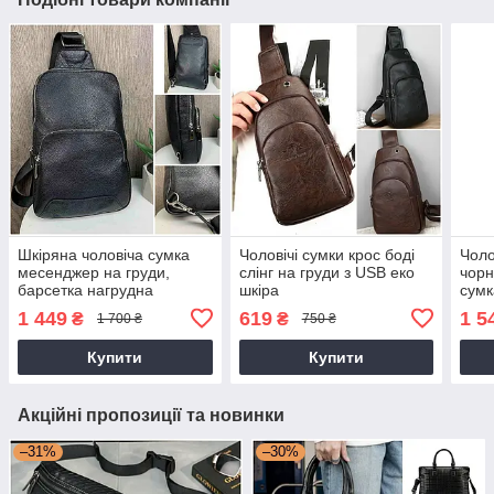
Шкіряна чоловіча сумка
Чоловічі сумки крос боді
Чоло
месенджер на груди,
слінг на груди з USB еко
чорн
барсетка нагрудна
шкіра
сум
бананка з натуральної
месе
1 449
619
1 5
₴
₴
1 700 ₴
750 ₴
шкіри
шкір
Купити
Купити
Акційні пропозиції та новинки
–31%
–30%