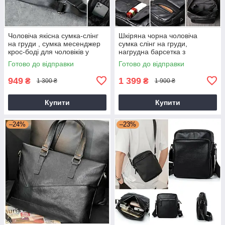
Чоловіча якісна сумка-слінг
Шкіряна чорна чоловіча
на груди , сумка месенджер
сумка слінг на груди,
крос-боді для чоловіків у
нагрудна барсетка з
клітинку
натуральної шкіри
Готово до відправки
Готово до відправки
949
1 399
₴
₴
1 300 ₴
1 900 ₴
Купити
Купити
–24%
–23%