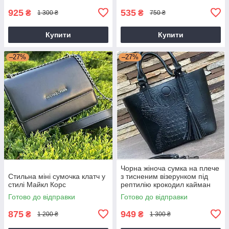
925
535
₴
₴
1 300 ₴
750 ₴
Купити
Купити
–27%
–27%
Чорна жіноча сумка на плече
Стильна міні сумочка клатч у
з тисненим візерунком під
стилі Майкл Корс
рептилію крокодил кайман
Готово до відправки
Готово до відправки
875
949
₴
₴
1 200 ₴
1 300 ₴