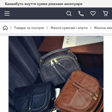
Бананбутс взуття сумки рюкзаки аксесуари
Товари та послуги
Жіночі сумочки і клатчі
Жіноча які