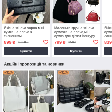
Якісна жіноча чорна міні
Маленька зручна жіноча
Якіс
сумка на плече з
сумочка на плече,міні
сумк
тисненням
сумка для дівчат Кенгуру
лан
899
799
839
₴
₴
1 050 ₴
950 ₴
Купити
Купити
Акційні пропозиції та новинки
–31%
–31%