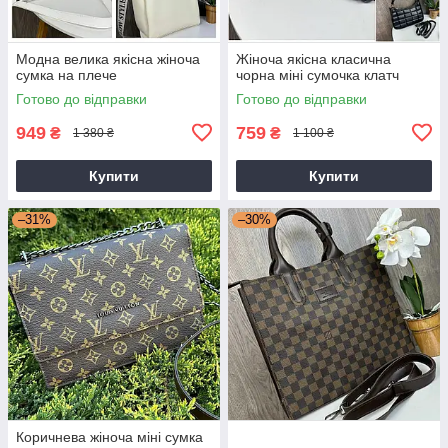
Модна велика якісна жіноча
Жіноча якісна класична
сумка на плече
чорна міні сумочка клатч
Готово до відправки
Готово до відправки
949
759
₴
₴
1 380 ₴
1 100 ₴
Купити
Купити
–31%
–30%
Коричнева жіноча міні сумка