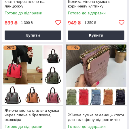
клатч через плече на
Велика жіноча сумка в
ланцюжку
коричневу клітинку
Готово до відправки
Готово до відправки
899
949
₴
₴
1 300 ₴
1 350 ₴
Купити
Купити
–29%
–29%
Жіноча містка стильна сумка
через плече з брелоком,
Жіноча сумка гаманець клатч
екошкіра.
для телефону під рептилію
Готово до відправки
Готово до відправки