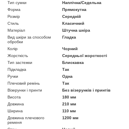
Тип сумки
Наплічна/Седельна
Форма
Прямокутна
Розмір
Середній
Стиль
Класичний
Матеріал
Штучна шкіра
Вид шкіри за способом
Гладка
обробки
Колір
Чорний
Жорсткість
Середньої жорсткості
Тип застежки
Блискавка
Підкладка
Так
Ручки
Одна
Плечовий ремінь
Так
Візерунки і принти
Без візерунків і принтів
Висота
180 мм
Довжина
210 мм
Ширина
110 мм
Довжина плечового
1200 мм
ременя