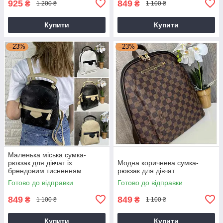
925
849
₴
₴
1 200 ₴
1 100 ₴
Купити
Купити
–23%
–23%
Маленька міська сумка-
рюкзак для дівчат із
Модна коричнева сумка-
брендовим тисненням
рюкзак для дівчат
Готово до відправки
Готово до відправки
849
849
₴
₴
1 100 ₴
1 100 ₴
Купити
Купити