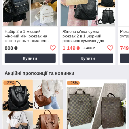
Набір 2 в 1 міський
Жіноча м'яка сумка
Рюкз
жіночий міні рюкзак на
рюкзак 2 в 1 ,чорний
хутр
кожен день + гаманець
рюкзачок сумочка для
ключниця
дівчини
800
1 149
749
₴
₴
1 400 ₴
Купити
Купити
Акційні пропозиції та новинки
–27%
–25%