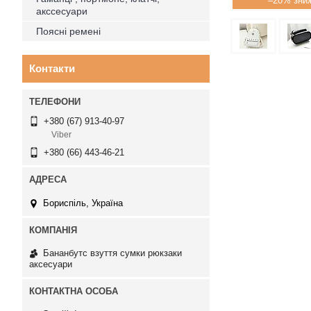
–20%
акссесуари
Поясні ремені
Контакти
+380 (67) 913-40-97
Viber
+380 (66) 443-46-21
Бориспіль, Україна
Бананбутс взуття сумки рюкзаки
аксесуари