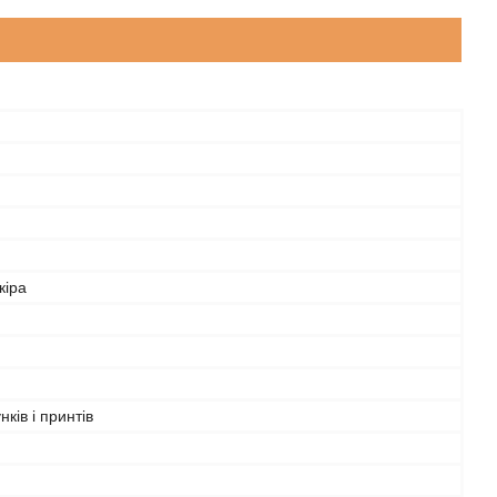
кіра
нків і принтів