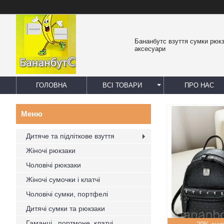
Бананбутс взуття сумки рюк
аксесуари
ГОЛОВНА
ВСІ ТОВАРИ
ПРО НАС
Дитяче та підліткове взуття
Жіночі рюкзаки
Чоловічі рюкзаки
Жіночі сумочки і клатчі
Чоловічі сумки, портфелі
Дитячі сумки та рюкзаки
Гаманці , портмоне, клатчі,