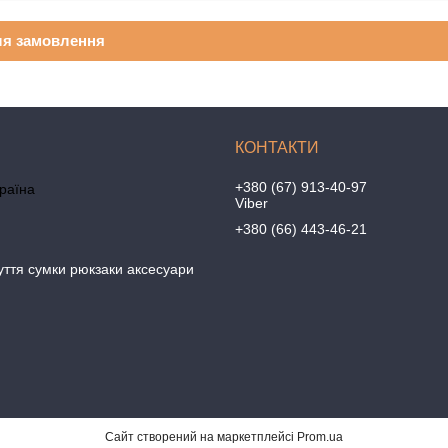
ля замовлення
+380 (67) 913-40-97
країна
Viber
+380 (66) 443-46-21
уття сумки рюкзаки аксесуари
Сайт створений на маркетплейсі
Prom.ua