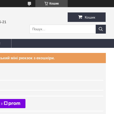
Кошик
Кошик
6-21
И
ький міні рюкзок з екошкіри.
 з