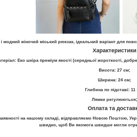
і модний жіночий міський рюкзак, ідеальний варіант для повс
Характеристики
теріал: Еко шкіра преміум якості (середньої жорсткості, добр
Висота: 27 см;
Ширина: 24 см;
Глибина по підставі: 11
Лямки регулюються
Оплата та достав
наявності на нашому складі, відправляємо Новою Поштою, У
швидко, щоб Ви якомога швидше могли отр