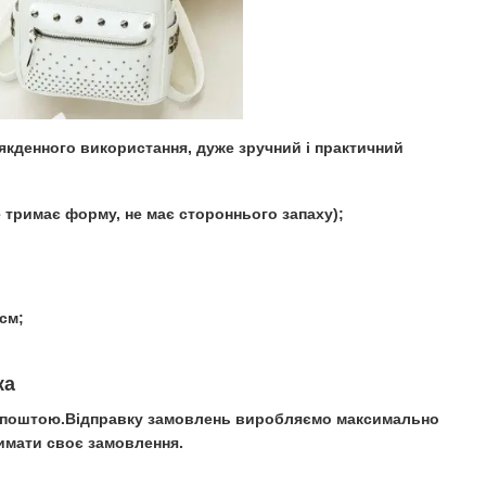
якденного використання, дуже зручний і практичний
е тримає форму, не має стороннього запаху);
 см;
;
ка
крпоштою.Відправку замовлень виробляємо максимально
имати своє замовлення.