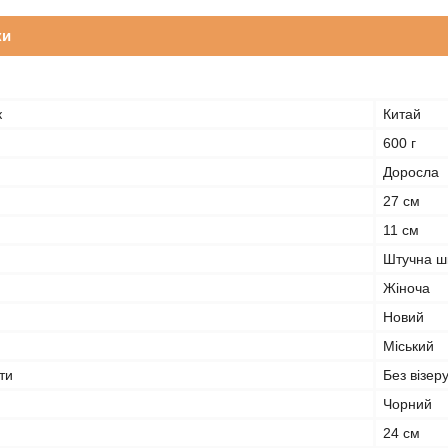
ки
к
Китай
600 г
Доросла
27 см
11 см
Штучна ш
Жіноча
Новий
Міський
ти
Без візеру
Чорний
24 см