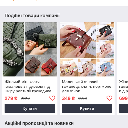
Подібні товари компанії
Жіночий міні клатч
Маленький жіночий
Жіно
гаманець з підковою під
гаманець клатч, портмоне
гама
шкіру рептилії крокодила
для жінок
під 
каймана
нату
279
349
699
₴
₴
360 ₴
360 ₴
Купити
Купити
Акційні пропозиції та новинки