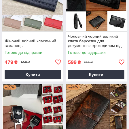
Чоловічий чорний великий
Жіночий якісний класичний
клатч барсетка для
гаманець
документів з крокодилом під
рептилію
Готово до відправки
Готово до відправки
479
599
₴
₴
650 ₴
800 ₴
Купити
Купити
–25%
–24%