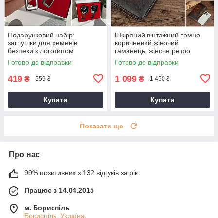
Подарунковий набір:
Шкіряний вінтажний темно-
заглушки для ременів
коричневий жіночий
безпеки з логотипом
гаманець, жіноче ретро
Mercedes Toyota, BMW,
портмоне
Готово до відправки
Готово до відправки
Lexus, Mazda та інші
419
1 099
₴
₴
559 ₴
1 450 ₴
Купити
Купити
Показати ще
Про нас
99% позитивних з 132 відгуків за рік
Працює з 14.04.2015
м. Бориспіль
Бориспіль, Україна