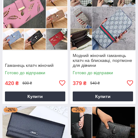
Модний жіночий гаманець
клатч на блискавці, портмоне
Гаманець клатч жіночий
для дівчини
Готово до відправки
Готово до відправки
420
379
₴
₴
600 ₴
540 ₴
Купити
Купити
–26%
–25%