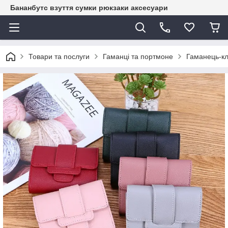
Бананбутс взуття сумки рюкзаки аксесуари
Товари та послуги
Гаманці та портмоне
Гаманець-кл