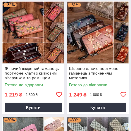
–32%
–31%
Жіночий шкіряний гаманець-
Шкіряне жіноче портмоне
портмоне клатч з квітковим
гаманець з тисненням
візерунком та ремінцем
метелика
Готово до відправки
Готово до відправки
1 219
1 249
₴
₴
1 800 ₴
1 800 ₴
Купити
Купити
–30%
–30%