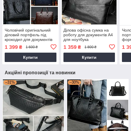
Чоловічий оригінальний
Ділова офісна сумка на
Чоло
діловий портфель під
роботу для документів А4
порт
крокодил для документів
для ноутбука
форм
формату А4
чорн
1 399
1 359
1 3
₴
₴
1 600 ₴
1 800 ₴
офіс
пор
Купити
Купити
Акційні пропозиції та новинки
–31%
–30%