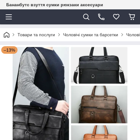
Бананбутс взуття сумки рюкзаки аксесуари
Товари та послуги
Чоловічі сумки та барсетки
Чолові
–13%