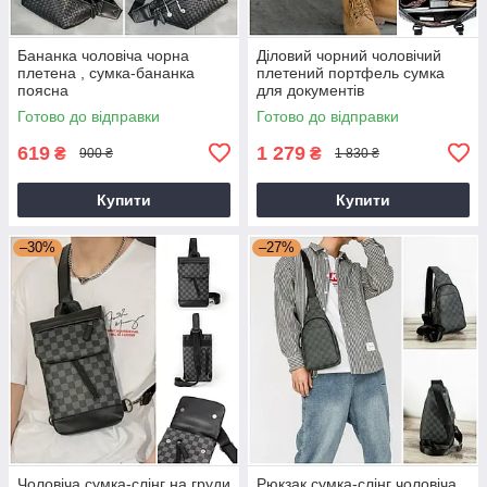
Бананка чоловіча чорна
Діловий чорний чоловічий
плетена , сумка-бананка
плетений портфель сумка
поясна
для документів
Готово до відправки
Готово до відправки
619
1 279
₴
₴
900 ₴
1 830 ₴
Купити
Купити
–30%
–27%
Чоловіча сумка-слінг на груди
Рюкзак сумка-слінг чоловіча