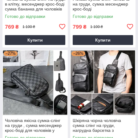
в клітку, месенджер крос-боді
на груди, сумка месенджер
сумка бананка для чоловіків
крос-боді
Готово до відправки
Готово до відправки
769
799
₴
₴
1 100 ₴
1 100 ₴
Купити
Купити
–27%
–26%
Чоловіча якісна сумка-слінг
Шкіряна чорна чоловіча
на груди , сумка месенджер
сумка слінг на груди,
крос-боді для чоловіків у
нагрудна барсетка з
клітинку
натуральної шкіри
Готово до відправки
Готово до відправки