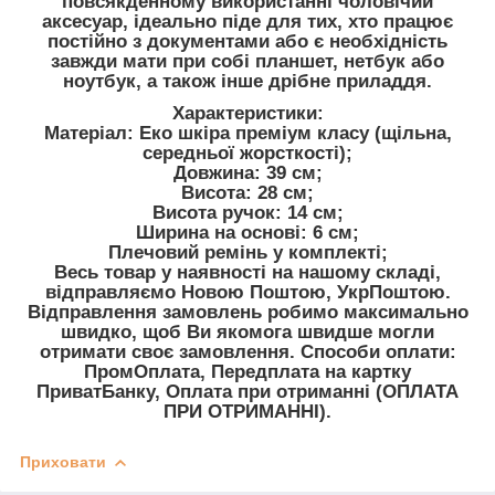
повсякденному використанні чоловічий
аксесуар, ідеально піде для тих, хто працює
постійно з документами або є необхідність
завжди мати при собі планшет, нетбук або
ноутбук, а також інше дрібне приладдя.
Характеристики:
Матеріал: Еко шкіра преміум класу (щільна,
середньої жорсткості);
Довжина: 39 см;
Висота: 28 см;
Висота ручок: 14 см;
Ширина на основі: 6 см;
Плечовий ремінь у комплекті;
Весь товар у наявності на нашому складі,
відправляємо Новою Поштою, УкрПоштою.
Відправлення замовлень робимо максимально
швидко, щоб Ви якомога швидше могли
отримати своє замовлення. Способи оплати:
ПромОплата, Передплата на картку
ПриватБанку, Оплата при отриманні (ОПЛАТА
ПРИ ОТРИМАННІ).
Приховати