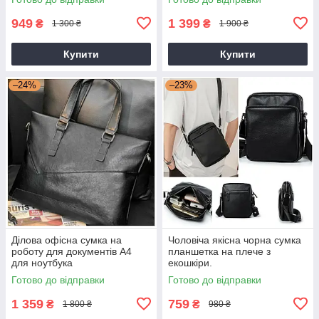
949
1 399
₴
₴
1 300 ₴
1 900 ₴
Купити
Купити
–24%
–23%
Ділова офісна сумка на
Чоловіча якісна чорна сумка
роботу для документів А4
планшетка на плече з
для ноутбука
екошкіри.
Готово до відправки
Готово до відправки
1 359
759
₴
₴
1 800 ₴
980 ₴