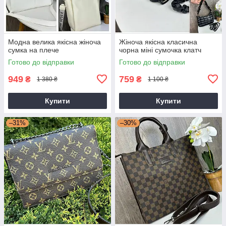
Модна велика якісна жіноча
Жіноча якісна класична
сумка на плече
чорна міні сумочка клатч
Готово до відправки
Готово до відправки
949
759
₴
₴
1 380 ₴
1 100 ₴
Купити
Купити
–31%
–30%