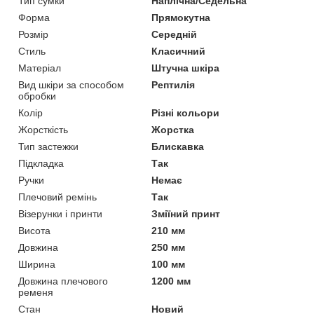
Тип сумки
Наплічна/Седельна
Форма
Прямокутна
Розмір
Середній
Стиль
Класичний
Матеріал
Штучна шкіра
Вид шкіри за способом
Рептилія
обробки
Колір
Різні кольори
Жорсткість
Жорстка
Тип застежки
Блискавка
Підкладка
Так
Ручки
Немає
Плечовий ремінь
Так
Візерунки і принти
Зміїний принт
Висота
210 мм
Довжина
250 мм
Ширина
100 мм
Довжина плечового
1200 мм
ременя
Стан
Новий