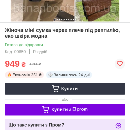
Жіноча міні сумка через плече під рептилію,
еко шкіра модна
Готово до відправки
Код: 00650
Роздріб
949
₴
1 200 ₴
Економія
251 ₴
Залишилось
24 дні
Купити
або
Купити з
Що таке купити з Пром?