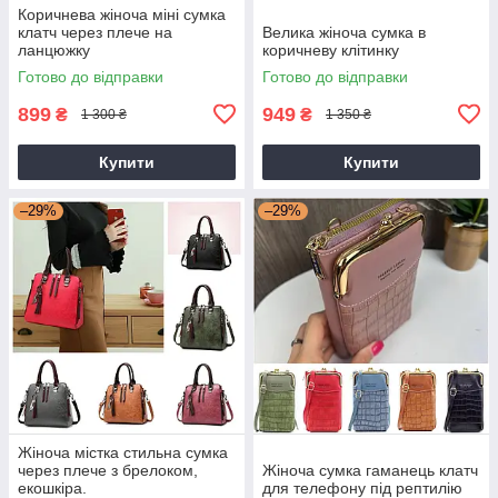
Коричнева жіноча міні сумка
клатч через плече на
Велика жіноча сумка в
ланцюжку
коричневу клітинку
Готово до відправки
Готово до відправки
899
949
₴
₴
1 300 ₴
1 350 ₴
Купити
Купити
–29%
–29%
Жіноча містка стильна сумка
через плече з брелоком,
Жіноча сумка гаманець клатч
екошкіра.
для телефону під рептилію