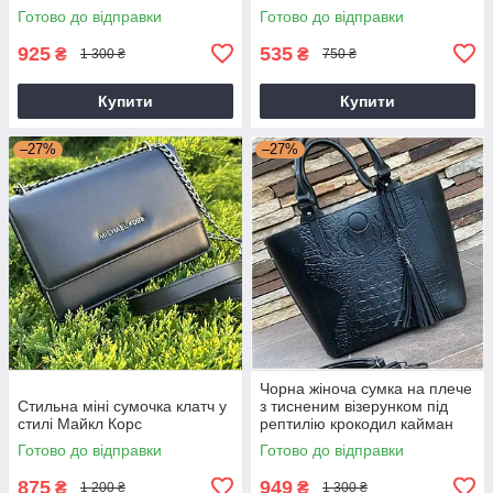
Готово до відправки
Готово до відправки
925
535
₴
₴
1 300 ₴
750 ₴
Купити
Купити
–27%
–27%
Чорна жіноча сумка на плече
Стильна міні сумочка клатч у
з тисненим візерунком під
стилі Майкл Корс
рептилію крокодил кайман
Готово до відправки
Готово до відправки
875
949
₴
₴
1 200 ₴
1 300 ₴