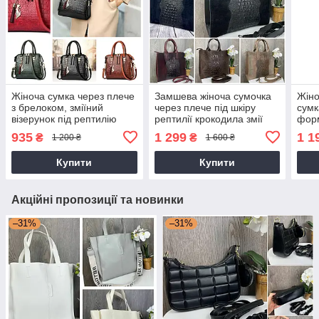
Жіноча сумка через плече
Замшева жіноча сумочка
Жіно
з брелоком, зміїний
через плече під шкіру
сумк
візерунок під рептилію
рептилії крокодила змії
фор
екошкіра
935
1 299
1 1
₴
₴
1 200 ₴
1 600 ₴
Купити
Купити
Акційні пропозиції та новинки
–31%
–31%