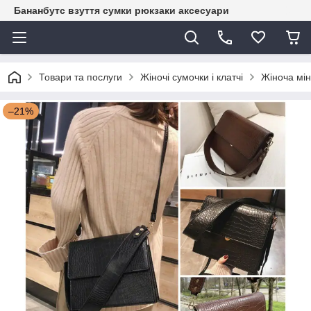
Бананбутс взуття сумки рюкзаки аксесуари
Товари та послуги
Жіночі сумочки і клатчі
Жіноча мін
–21%