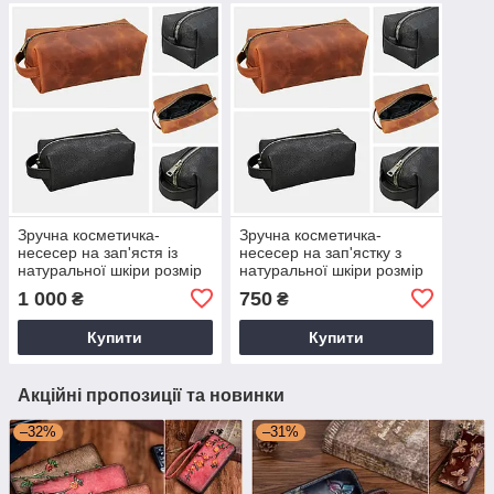
Зручна косметичка-
Зручна косметичка-
несесер на зап'ястя із
несесер на зап'ястку з
натуральної шкіри розмір
натуральної шкіри розмір
L: 28х14,5х12 см
S:18х10х9 см.
1 000
750
₴
₴
Купити
Купити
Акційні пропозиції та новинки
–32%
–31%