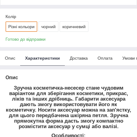
Колір
Різні кольори
чорний
коричневий
Готово до відправки
Опис
Характеристики
Доставка
Оплата
Умови 
Опис
Зручна косметичка-несесер стане чудовим
варіантом для зберігання косметики, прикрас,
ліків та інших дрібниць. Габарити аксесуара
дають змогу використовувати його як
косметичку. Носити аксесуар можна на зап'ястку,
для цього передбачена шкіряна петля. Зручна
прямокутна форма дасть змогу компактно
розмістити аксесуар у сумці або валізі.
Особливості: