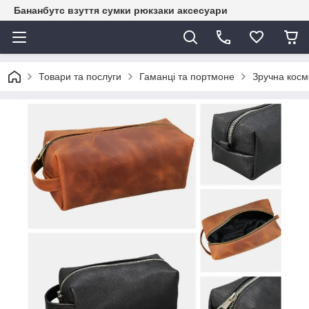
Бананбутс взуття сумки рюкзаки аксесуари
Товари та послуги
Гаманці та портмоне
Зручна косм