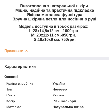
Виготовлена з натуральної шкіри
Міцна, надійна та практична підкладка
Якісна металева фурнітура
Зручна шкіряна петля для носіння в руці
Модель доступна в трьох размірах:
L:28х14,5х12 см. -1000грн
М: 23х11х11 см.-850грн.
S:18х10х9 см.-750грн.
Приховати
Характеристики
Основні
Країна виробник
Україна
Тип
Несесер
Стать
Унісекс
Колір
Різні кольори
Матеріал
Натуральна шкіра