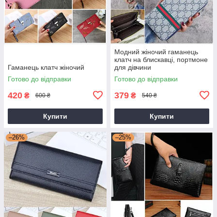
Модний жіночий гаманець
клатч на блискавці, портмоне
Гаманець клатч жіночий
для дівчини
Готово до відправки
Готово до відправки
420
379
₴
₴
600 ₴
540 ₴
Купити
Купити
–26%
–25%