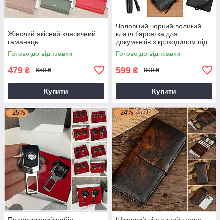
Чоловічий чорний великий
Жіночий якісний класичний
клатч барсетка для
гаманець
документів з крокодилом під
рептилію
Готово до відправки
Готово до відправки
479
599
₴
₴
650 ₴
800 ₴
Купити
Купити
–25%
–24%
Подарунковий набір:
Шкіряний вінтажний темно-