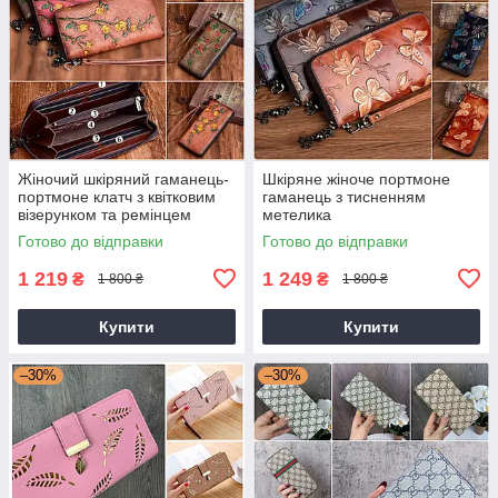
Жіночий шкіряний гаманець-
Шкіряне жіноче портмоне
портмоне клатч з квітковим
гаманець з тисненням
візерунком та ремінцем
метелика
Готово до відправки
Готово до відправки
1 219
1 249
₴
₴
1 800 ₴
1 800 ₴
Купити
Купити
–30%
–30%