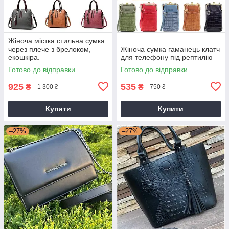
Жіноча містка стильна сумка
через плече з брелоком,
Жіноча сумка гаманець клатч
екошкіра.
для телефону під рептилію
Готово до відправки
Готово до відправки
925
535
₴
₴
1 300 ₴
750 ₴
Купити
Купити
–27%
–27%