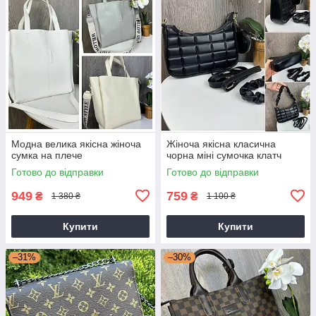
Модна велика якісна жіноча
Жіноча якісна класична
сумка на плече
чорна міні сумочка клатч
Готово до відправки
Готово до відправки
949
759
₴
₴
1 380 ₴
1 100 ₴
Купити
Купити
–31%
–30%