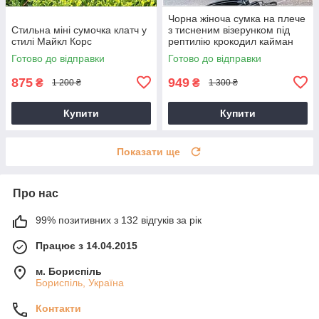
Чорна жіноча сумка на плече
Стильна міні сумочка клатч у
з тисненим візерунком під
стилі Майкл Корс
рептилію крокодил кайман
Готово до відправки
Готово до відправки
875
949
₴
₴
1 200 ₴
1 300 ₴
Купити
Купити
Показати ще
Про нас
99% позитивних з 132 відгуків за рік
Працює з 14.04.2015
м. Бориспіль
Бориспіль, Україна
Контакти