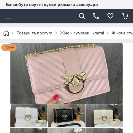
Бананбутс взуття сумки рюкзаки аксесуари
Товари та послуги
Жіночі сумочки і клатчі
Жіноча сть
–19%