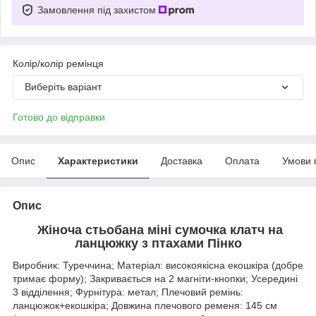
Замовлення під захистом
Колір/колір ремінця
Виберіть варіант
Готово до відправки
Опис
Характеристики
Доставка
Оплата
Умови 
Опис
Жіноча стьобана міні сумочка клатч на
ланцюжку з птахами Пінко
Виробник: Туреччина; Матеріал: високоякісна екошкіра (добре
тримає форму); Закривається на 2 магніти-кнопки; Усередині
3 відділення; Фурнітура: метал; Плечовий ремінь:
ланцюжок+екошкіра; Довжина плечового ременя: 145 см