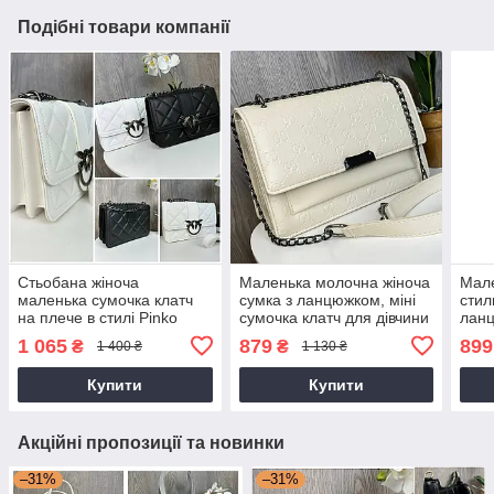
Подібні товари компанії
Стьобана жіноча
Маленька молочна жіноча
Мале
маленька сумочка клатч
сумка з ланцюжком, міні
стил
на плече в стилі Pinko
сумочка клатч для дівчини
ланц
пташки
1 065
879
899
₴
₴
1 400 ₴
1 130 ₴
Купити
Купити
Акційні пропозиції та новинки
–31%
–31%