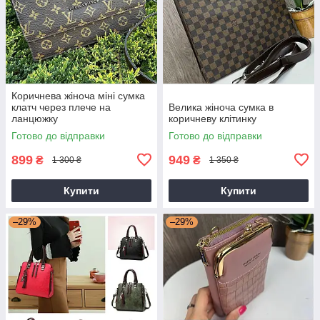
Коричнева жіноча міні сумка
клатч через плече на
Велика жіноча сумка в
ланцюжку
коричневу клітинку
Готово до відправки
Готово до відправки
899
949
₴
₴
1 300 ₴
1 350 ₴
Купити
Купити
–29%
–29%