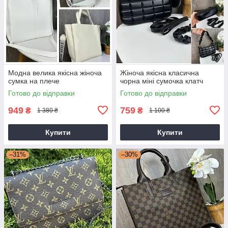
Модна велика якісна жіноча
Жіноча якісна класична
сумка на плече
чорна міні сумочка клатч
Готово до відправки
Готово до відправки
949
759
₴
₴
1 380 ₴
1 100 ₴
Купити
Купити
–31%
–30%