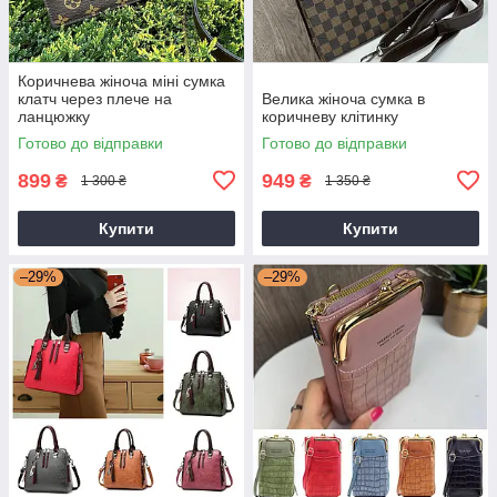
Коричнева жіноча міні сумка
клатч через плече на
Велика жіноча сумка в
ланцюжку
коричневу клітинку
Готово до відправки
Готово до відправки
899
949
₴
₴
1 300 ₴
1 350 ₴
Купити
Купити
–29%
–29%