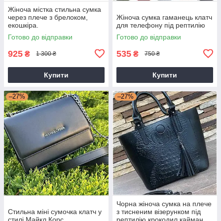
Жіноча містка стильна сумка
через плече з брелоком,
Жіноча сумка гаманець клатч
екошкіра.
для телефону під рептилію
Готово до відправки
Готово до відправки
925
535
₴
₴
1 300 ₴
750 ₴
Купити
Купити
–27%
–27%
Чорна жіноча сумка на плече
Стильна міні сумочка клатч у
з тисненим візерунком під
стилі Майкл Корс
рептилію крокодил кайман