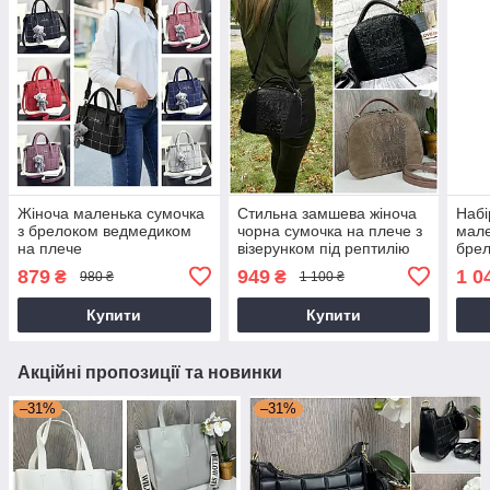
Жіноча маленька сумочка
Стильна замшева жіноча
Набі
з брелоком ведмедиком
чорна сумочка на плече з
мале
на плече
візерунком під рептилію
брел
чере
879
949
1 0
₴
₴
980 ₴
1 100 ₴
Купити
Купити
Акційні пропозиції та новинки
–31%
–31%