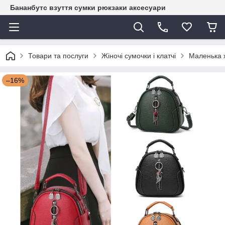
Бананбутс взуття сумки рюкзаки аксесуари
Товари та послуги
Жіночі сумочки і клатчі
Маленька ж
–16%