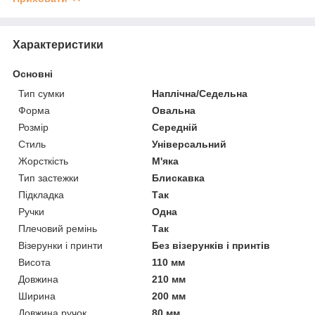
Характеристики
Основні
Тип сумки
Наплічна/Седельна
Форма
Овальна
Розмір
Середній
Стиль
Універсальний
Жорсткість
М'яка
Тип застежки
Блискавка
Підкладка
Так
Ручки
Одна
Плечовий ремінь
Так
Візерунки і принти
Без візерунків і принтів
Висота
110 мм
Довжина
210 мм
Ширина
200 мм
Довжина ручок
80 мм