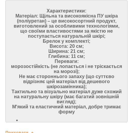
Характеристики:
Матеріал: Щільна та високоякісна ПУ шкіра
(поліуретан) – це високосортний продукт,
виготовлений за особливими технологіями,
що своїми властивостями за якістю не
поступається натуральній шкірі;
Брелок у комплекті;
Висота: 20 см;
Ширина: 21 см;
Глибина: 11 см;
Переваги:
морозостійкість (не лопається і не тріскається
на морозі);
Не має стороннього запаху (що суттєво
відрізняє цей матеріал від дешевого
шкірозамінника);
Тактильно та візуально матеріал дуже схожий
на натуральну шкіру (має багатий зовнішній
вигляд);
М'який та еластичний матеріал, добре тримає
форму
Приховати