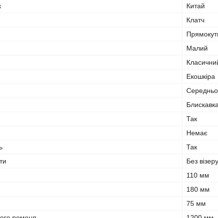
к
Китай
Клатч
Прямокут
Малий
Класични
Екошкіра
Середньої
Блискавк
Так
Немає
ь
Так
ти
Без візеру
110 мм
180 мм
75 мм
ого ременя
1200 мм