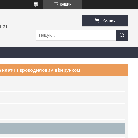
Кошик
Кошик
6-21
И
 клатч з крокодиловим візерунком