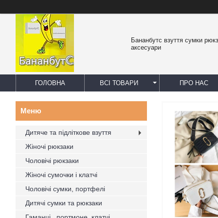
Бананбутс взуття сумки рюк
аксесуари
ГОЛОВНА
ВСІ ТОВАРИ
ПРО НАС
Дитяче та підліткове взуття
Жіночі рюкзаки
Чоловічі рюкзаки
Жіночі сумочки і клатчі
Чоловічі сумки, портфелі
Дитячі сумки та рюкзаки
Гаманці , портмоне, клатчі,