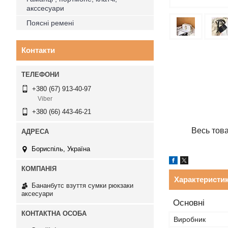
акссесуари
Поясні ремені
Контакти
+380 (67) 913-40-97
Viber
+380 (66) 443-46-21
Весь тов
Бориспіль, Україна
Характеристи
Бананбутс взуття сумки рюкзаки
аксесуари
Основні
Виробник