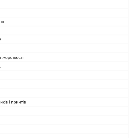
на
й
 жорсткості
а
нків і принтів