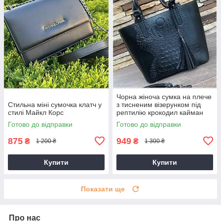
Чорна жіноча сумка на плече
Стильна міні сумочка клатч у
з тисненим візерунком під
стилі Майкл Корс
рептилію крокодил кайман
Готово до відправки
Готово до відправки
875
949
₴
₴
1 200 ₴
1 300 ₴
Купити
Купити
Показати ще
Про нас