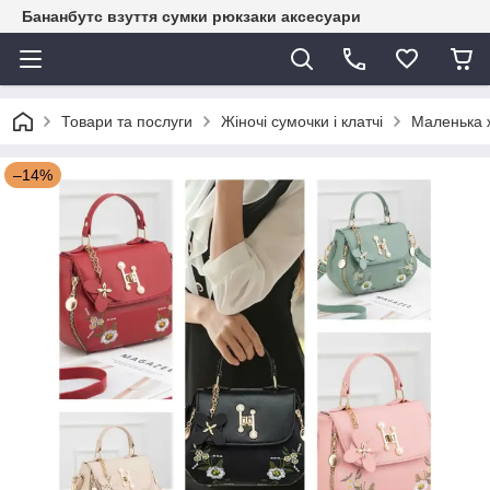
Бананбутс взуття сумки рюкзаки аксесуари
Товари та послуги
Жіночі сумочки і клатчі
Маленька ж
–14%