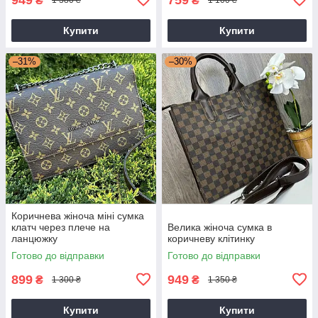
₴
₴
1 380 ₴
1 100 ₴
Купити
Купити
–31%
–30%
Коричнева жіноча міні сумка
клатч через плече на
Велика жіноча сумка в
ланцюжку
коричневу клітинку
Готово до відправки
Готово до відправки
899
949
₴
₴
1 300 ₴
1 350 ₴
Купити
Купити