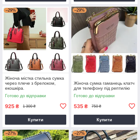
–29%
–29%
Жіноча містка стильна сумка
через плече з брелоком,
Жіноча сумка гаманець клатч
екошкіра.
для телефону під рептилію
Готово до відправки
Готово до відправки
925
535
₴
₴
1 300 ₴
750 ₴
Купити
Купити
–27%
–27%