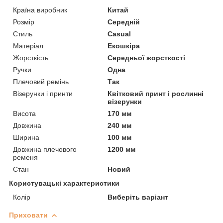
Країна виробник
Китай
Розмір
Середній
Стиль
Casual
Матеріал
Екошкіра
Жорсткість
Середньої жорсткості
Ручки
Одна
Плечовий ремінь
Так
Візерунки і принти
Квітковий принт і рослинні
візерунки
Висота
170 мм
Довжина
240 мм
Ширина
100 мм
Довжина плечового
1200 мм
ременя
Стан
Новий
Користувацькi характеристики
Колір
Виберіть варіант
Приховати