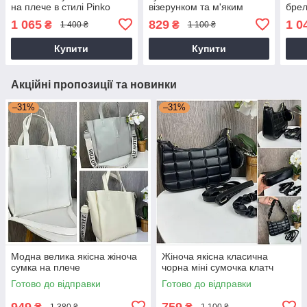
на плече в стилі Pinko
візерунком та м'яким
брел
пташки
брелоком зайчик
чере
1 065
829
1 0
₴
₴
1 400 ₴
1 100 ₴
Купити
Купити
Акційні пропозиції та новинки
–31%
–31%
Модна велика якісна жіноча
Жіноча якісна класична
сумка на плече
чорна міні сумочка клатч
Готово до відправки
Готово до відправки
949
759