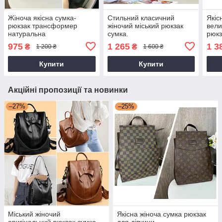
Жіноча якісна сумка-
Стильний класичний
Якіс
рюкзак трансформер
жіночий міський рюкзак
вели
натуральна
сумка.
рюкз
замша+екошкіра рюкзак
975
1 265
1 3
₴
₴
1 200 ₴
1 600 ₴
сумка для дівчини
Купити
Купити
Акційні пропозиції та новинки
–27%
–25%
Міський жіночий
Якісна жіноча сумка рюкзак
оригінальний рюкзак сумка
для дівчини