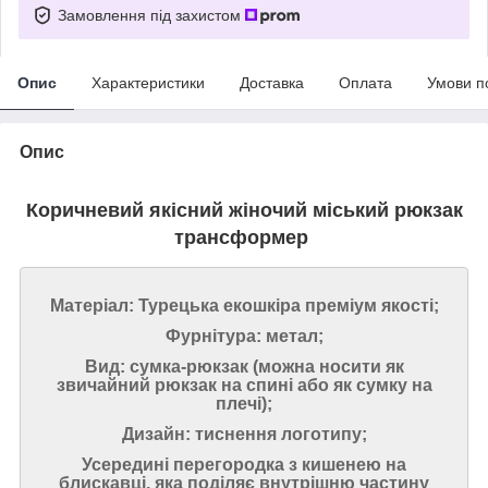
Замовлення під захистом
Опис
Характеристики
Доставка
Оплата
Умови п
Опис
Коричневий якісний жіночий міський рюкзак
трансформер
Матеріал: Турецька екошкіра преміум якості;
Фурнітура: метал;
Вид: сумка-рюкзак (можна носити як
звичайний рюкзак на спині або як сумку на
плечі);
Дизайн: тиснення логотипу;
Усередині перегородка з кишенею на
блискавці, яка поділяє внутрішню частину