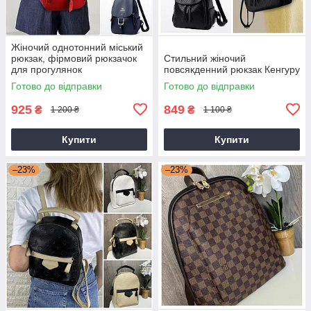
Жіночий однотонний міський
рюкзак, фірмовий рюкзачок
Стильний жіночий
для прогулянок
повсякденний рюкзак Кенгуру
Готово до відправки
Готово до відправки
925
849
₴
₴
1 200 ₴
1 100 ₴
Купити
Купити
–23%
–23%