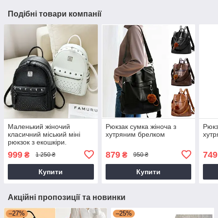
Подібні товари компанії
Маленький жіночий
Рюкзак сумка жіноча з
Рюкз
класичний міський міні
хутряним брелком
хутр
рюкзок з екошкіри.
999
879
749
₴
₴
1 250 ₴
950 ₴
Купити
Купити
Акційні пропозиції та новинки
–27%
–25%