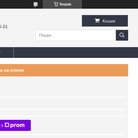
Кошик
Кошик
6-21
И
а на плече
 з