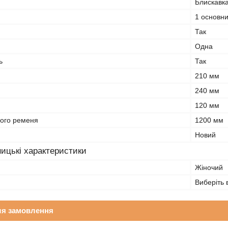
Блискавк
1 основн
Так
Одна
ь
Так
210 мм
240 мм
120 мм
ого ременя
1200 мм
Новий
ицькі характеристики
Жіночий
Виберіть 
ля замовлення