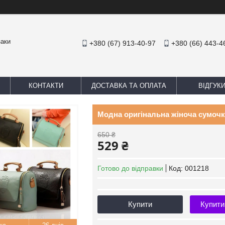
заки
+380 (67) 913-40-97
+380 (66) 443-4
КОНТАКТИ
ДОСТАВКА ТА ОПЛАТА
ВІДГУК
Модна оригінальна жіноча сумочк
650 ₴
529 ₴
Готово до відправки
Код:
001218
Купити
Купити