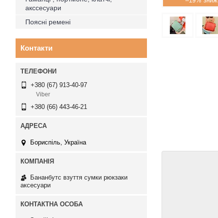
–19%
акссесуари
Поясні ремені
Контакти
+380 (67) 913-40-97
Viber
+380 (66) 443-46-21
Бориспіль, Україна
Бананбутс взуття сумки рюкзаки
аксесуари