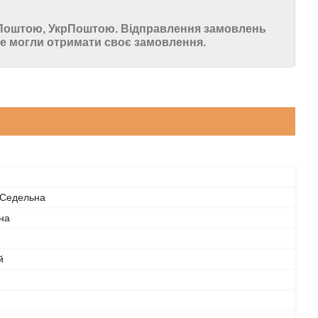
ю Поштою, УкрПоштою. Відправлення замовлень
 могли отримати своє замовлення.
/Седельна
на
й