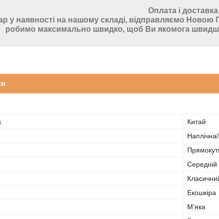
Оплата і доставка
ар у наявності на нашому складі, відправляємо Ново
робимо максимально швидко, щоб Ви якомога швидше
ки
к
Китай
Наплічна
Прямокут
Середній
Класични
Екошкіра
М'яка