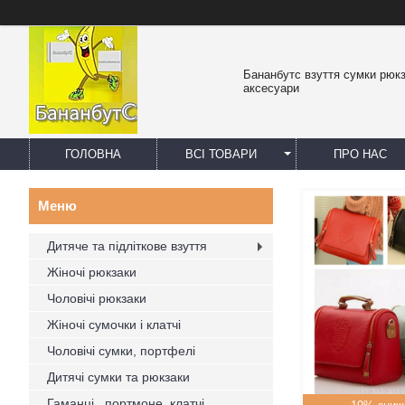
Бананбутс взуття сумки рюк
аксесуари
ГОЛОВНА
ВСІ ТОВАРИ
ПРО НАС
Дитяче та підліткове взуття
Жіночі рюкзаки
Чоловічі рюкзаки
Жіночі сумочки і клатчі
Чоловічі сумки, портфелі
Дитячі сумки та рюкзаки
Гаманці , портмоне, клатчі,