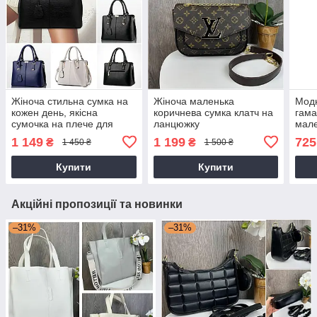
Жіноча стильна сумка на
Жіноча маленька
Модн
кожен день, якісна
коричнева сумка клатч на
гама
сумочка на плече для
ланцюжку
мале
дівчини.
для 
1 149
1 199
725
₴
₴
1 450 ₴
1 500 ₴
Купити
Купити
Акційні пропозиції та новинки
–31%
–31%