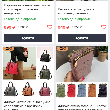
Коричнева жіноча міні сумка
клатч через плече на
Велика жіноча сумка в
ланцюжку
коричневу клітинку
Готово до відправки
Готово до відправки
899
949
₴
₴
1 300 ₴
1 350 ₴
Купити
Купити
–29%
–29%
Жіноча містка стильна сумка
через плече з брелоком,
Жіноча сумка гаманець клатч
екошкіра.
для телефону під рептилію