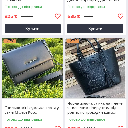
Готово до відправки
Готово до відправки
925
535
₴
₴
1 300 ₴
750 ₴
Купити
Купити
–27%
–27%
Чорна жіноча сумка на плече
Стильна міні сумочка клатч у
з тисненим візерунком під
стилі Майкл Корс
рептилію крокодил кайман
Готово до відправки
Готово до відправки