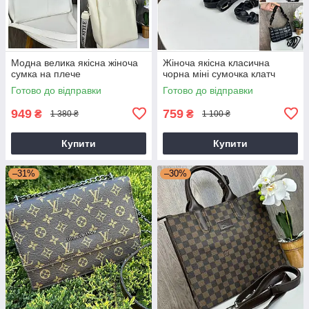
Модна велика якісна жіноча
Жіноча якісна класична
сумка на плече
чорна міні сумочка клатч
Готово до відправки
Готово до відправки
949
759
₴
₴
1 380 ₴
1 100 ₴
Купити
Купити
–31%
–30%