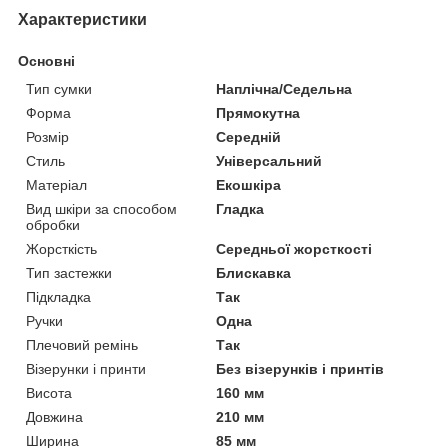
Характеристики
Основні
Тип сумки
Наплічна/Седельна
Форма
Прямокутна
Розмір
Середній
Стиль
Універсальний
Матеріал
Екошкіра
Вид шкіри за способом
Гладка
обробки
Жорсткість
Середньої жорсткості
Тип застежки
Блискавка
Підкладка
Так
Ручки
Одна
Плечовий ремінь
Так
Візерунки і принти
Без візерунків і принтів
Висота
160 мм
Довжина
210 мм
Ширина
85 мм