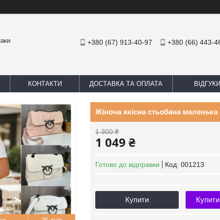
заки
+380 (67) 913-40-97
+380 (66) 443-4
КОНТАКТИ
ДОСТАВКА ТА ОПЛАТА
ВІДГУК
Жіноча якісна стьобана маленька 
1 300 ₴
1 049 ₴
Готово до відправки
Код:
001213
Купити
Купити