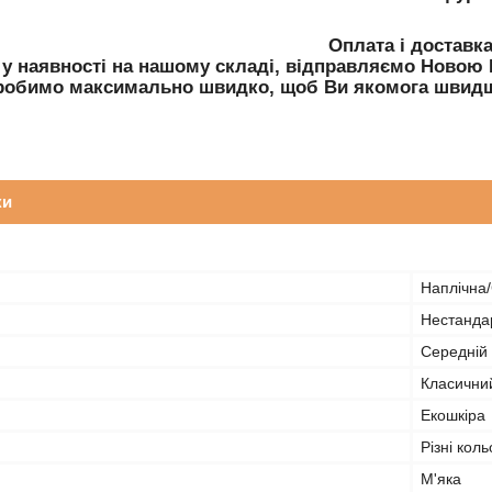
Оплата і доставк
 у наявності на нашому складі, відправляємо Ново
робимо максимально швидко, щоб Ви якомога швидш
ки
Наплічна
Нестанда
Середній
Класични
Екошкіра
Різні кол
М'яка