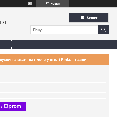
Кошик
Кошик
6-21
И
сумочка клатч на плече у стилі Pinko пташки
 з