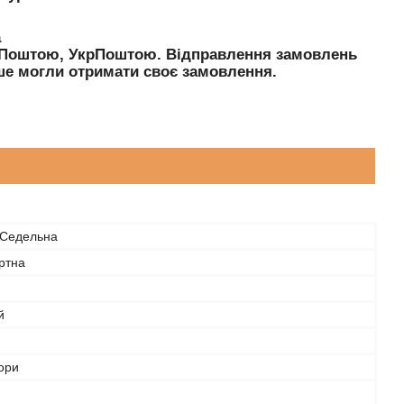
а
ю Поштою, УкрПоштою. Відправлення замовлень
е могли отримати своє замовлення.
/Седельна
ртна
й
ьори