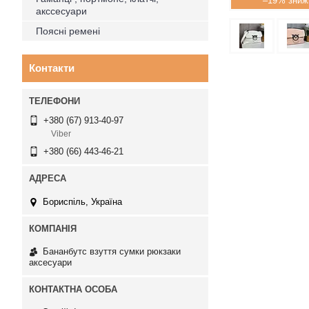
–19%
акссесуари
Поясні ремені
Контакти
+380 (67) 913-40-97
Viber
+380 (66) 443-46-21
Бориспіль, Україна
Бананбутс взуття сумки рюкзаки
аксесуари