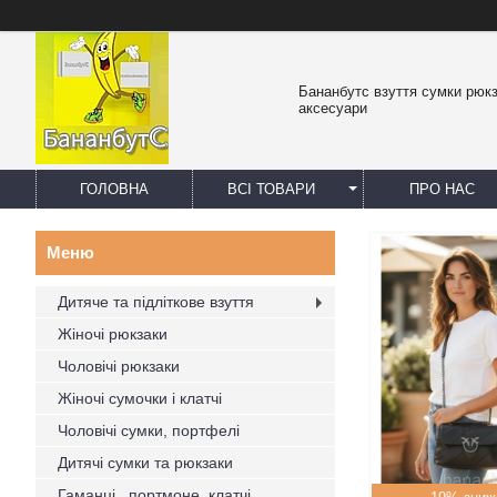
Бананбутс взуття сумки рюк
аксесуари
ГОЛОВНА
ВСІ ТОВАРИ
ПРО НАС
Дитяче та підліткове взуття
Жіночі рюкзаки
Чоловічі рюкзаки
Жіночі сумочки і клатчі
Чоловічі сумки, портфелі
Дитячі сумки та рюкзаки
Гаманці , портмоне, клатчі,