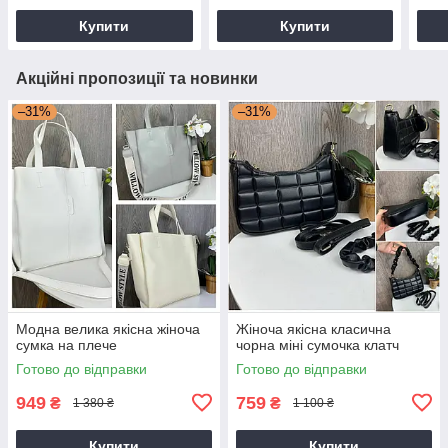
Купити
Купити
Акційні пропозиції та новинки
–31%
–31%
Модна велика якісна жіноча
Жіноча якісна класична
сумка на плече
чорна міні сумочка клатч
Готово до відправки
Готово до відправки
949
759
₴
₴
1 380 ₴
1 100 ₴
Купити
Купити