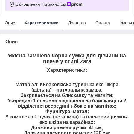
Замовлення під захистом
Опис
Характеристики
Доставка
Оплата
Умови 
Опис
Якісна замшева чорна сумка для дівчини на
плече у стилі Zara
Характеристики:
Матеріал: високоякісна турецька еко-шкіра
(щільна) + натуральна замша;
Закривається на блискавку та магніти;
Усередині 1 основне відділення на блискавці та 2
відділення всередині з боків на магнітах;
Фурнітура: метал;
У комплекті 1 ручка (не знімна) та плечовий ремінь:
еко шкіра на карабінах;
Довжина ременя ручки: 41 см;
Довжина плечового ременя: 120 см;