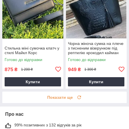
Чорна жіноча сумка на плече
Стильна міні сумочка клатч у
з тисненим візерунком під
стилі Майкл Корс
рептилію крокодил кайман
Готово до відправки
Готово до відправки
875
949
₴
₴
1 200 ₴
1 300 ₴
Купити
Купити
Показати ще
Про нас
99% позитивних з 132 відгуків за рік