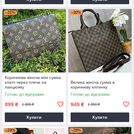
–31%
–30%
Коричнева жіноча міні сумка
клатч через плече на
Велика жіноча сумка в
ланцюжку
коричневу клітинку
Готово до відправки
Готово до відправки
899
949
₴
₴
1 300 ₴
1 350 ₴
Купити
Купити
–29%
–29%