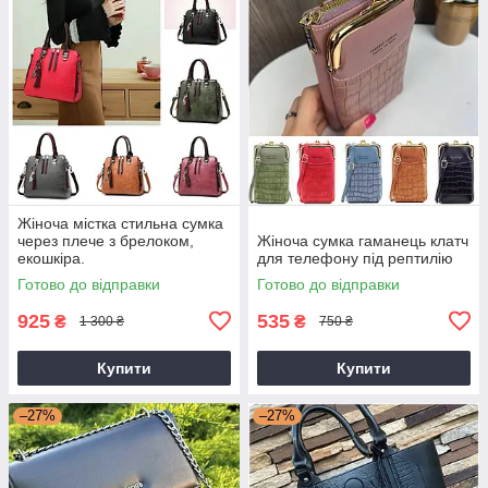
Жіноча містка стильна сумка
через плече з брелоком,
Жіноча сумка гаманець клатч
екошкіра.
для телефону під рептилію
Готово до відправки
Готово до відправки
925
535
₴
₴
1 300 ₴
750 ₴
Купити
Купити
–27%
–27%