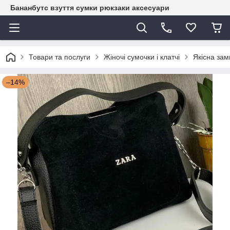
Бананбутс взуття сумки рюкзаки аксесуари
Товари та послуги
Жіночі сумочки і клатчі
Якісна зам
–14%