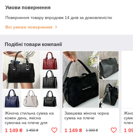
Умови повернення
Повернення товару впродовж 14 днів за домовленістю
Всі умови повернення
Подібні товари компанії
Жіноча стильна сумка на
Замшева жіноча чорна
Жіно
кожен день, якісна
сумка на плече
сумк
сумочка на плече для
плеч
дівчини.
нату
1 149
1 149
1 0
₴
₴
1 450 ₴
1 300 ₴