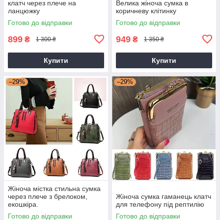
клатч через плече на
Велика жіноча сумка в
ланцюжку
коричневу клітинку
Готово до відправки
Готово до відправки
899
949
₴
₴
1 300 ₴
1 350 ₴
Купити
Купити
–29%
–29%
Жіноча містка стильна сумка
через плече з брелоком,
Жіноча сумка гаманець клатч
екошкіра.
для телефону під рептилію
Готово до відправки
Готово до відправки