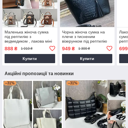
Маленька жіноча сумка
Чорна жіноча сумка на
Лако
під рептилію з
плече з тисненим
сумо
ведмедиком , лакова міні
візерунком під рептилію
репт
сумочка з ведмедем для
крокодил кайман
888
949
699
₴
₴
1 010 ₴
1 300 ₴
дівчини
Купити
Купити
Акційні пропозиції та новинки
–31%
–31%