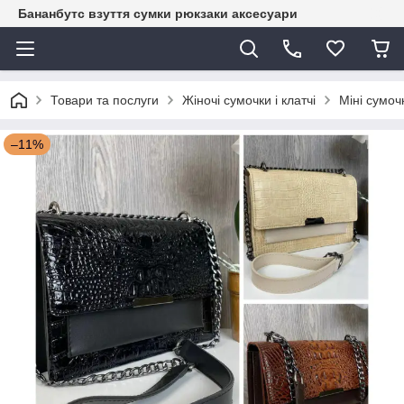
Бананбутс взуття сумки рюкзаки аксесуари
Товари та послуги
Жіночі сумочки і клатчі
Міні сумоч
–11%