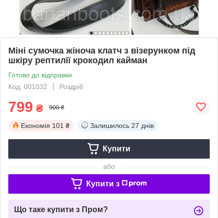
Міні сумочка жіноча клатч з візерунком під
шкіру рептилії крокодил кайман
Готово до відправки
Код: 001032
Роздріб
799
₴
900 ₴
Економія
101 ₴
Залишилось
27 днів
Купити
або
Купити з
Що таке купити з Пром?