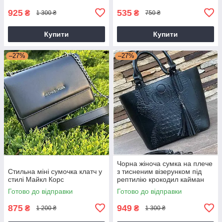
925
535
₴
₴
1 300 ₴
750 ₴
Купити
Купити
–27%
–27%
Чорна жіноча сумка на плече
Стильна міні сумочка клатч у
з тисненим візерунком під
стилі Майкл Корс
рептилію крокодил кайман
Готово до відправки
Готово до відправки
875
949
₴
₴
1 200 ₴
1 300 ₴