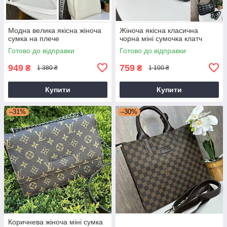
Модна велика якісна жіноча
Жіноча якісна класична
сумка на плече
чорна міні сумочка клатч
Готово до відправки
Готово до відправки
949
759
₴
₴
1 380 ₴
1 100 ₴
Купити
Купити
–31%
–30%
Коричнева жіноча міні сумка