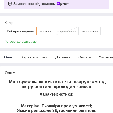
Замовлення під захистом
Колір
Виберіть варіант
чорний
коричневий
молочний
Готово до відправки
Опис
Характеристики
Доставка
Оплата
Умови п
Опис
Міні сумочка жіноча клатч з візерунком під
шкіру рептилії крокодил кайман
Характеристики:
Матеріал: Екошкіра преміум якості;
Якісне рельєфне 3Д тиснення рептилії;