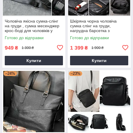
Чоловіча якісна сумка-слінг
Шкіряна чорна чоловіча
на груди , сумка месенджер
сумка слінг на груди,
крос-боді для чоловіків у
нагрудна барсетка з
клітинку
натуральної шкіри
Готово до відправки
Готово до відправки
949
1 399
₴
₴
1 300 ₴
1 900 ₴
Купити
Купити
–24%
–23%