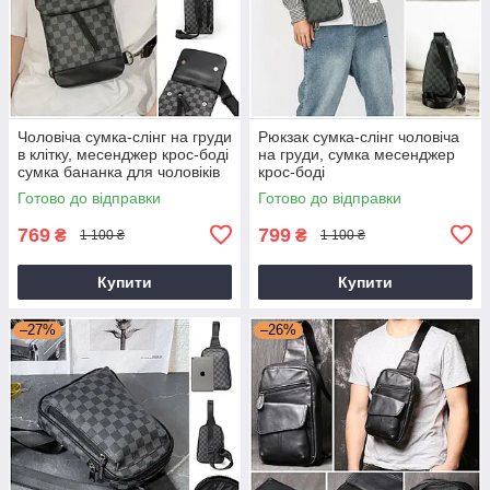
Чоловіча сумка-слінг на груди
Рюкзак сумка-слінг чоловіча
в клітку, месенджер крос-боді
на груди, сумка месенджер
сумка бананка для чоловіків
крос-боді
Готово до відправки
Готово до відправки
769
799
₴
₴
1 100 ₴
1 100 ₴
Купити
Купити
–27%
–26%