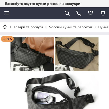
Бананбутс взуття сумки рюкзаки аксесуари
Товари та послуги
Чоловічі сумки та барсетки
Сумка 
–18%