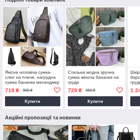
Якісна чоловіча сумка-
Стильна модна зручна
Шкір
слінг на плече, нагрудна
сумка жіноча бананка на
барс
сумка бананка месенджер
груди
груд
на груди Кенгуру
крок
719
729
1 2
₴
₴
900 ₴
950 ₴
Купити
Купити
Акційні пропозиції та новинки
–31%
–30%