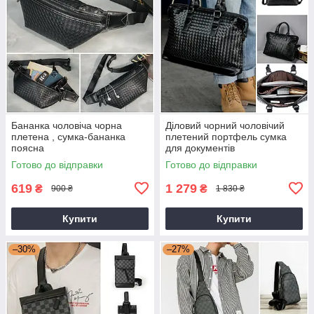
Бананка чоловіча чорна
Діловий чорний чоловічий
плетена , сумка-бананка
плетений портфель сумка
поясна
для документів
Готово до відправки
Готово до відправки
619
1 279
₴
₴
900 ₴
1 830 ₴
Купити
Купити
–30%
–27%