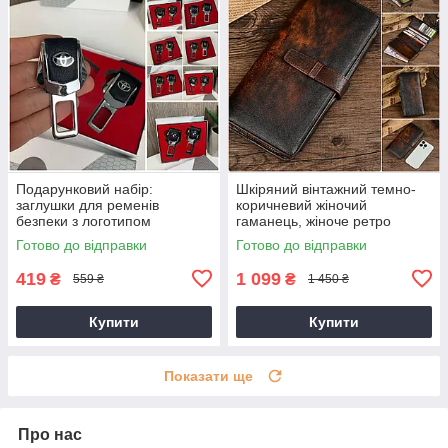
Подарунковий набір:
Шкіряний вінтажний темно-
заглушки для ременів
коричневий жіночий
безпеки з логотипом
гаманець, жіноче ретро
Mercedes Toyota, BMW,
портмоне
Готово до відправки
Готово до відправки
Lexus, Mazda та інші
419
1 099
₴
₴
559 ₴
1 450 ₴
Купити
Купити
Показати ще
Про нас