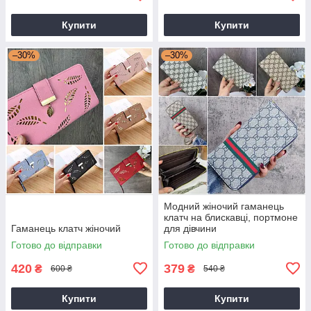
Купити
Купити
–30%
–30%
Модний жіночий гаманець
клатч на блискавці, портмоне
Гаманець клатч жіночий
для дівчини
Готово до відправки
Готово до відправки
420
379
₴
₴
600 ₴
540 ₴
Купити
Купити