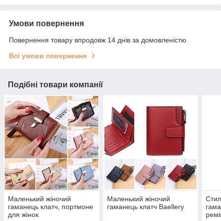
Умови повернення
Повернення товару впродовж 14 днів за домовленістю
Всі умови повернення
Подібні товари компанії
Маленький жіночий
Маленький жіночий
Стил
гаманець клатч, портмоне
гаманець клатч Baellery
гама
для жінок
ремі