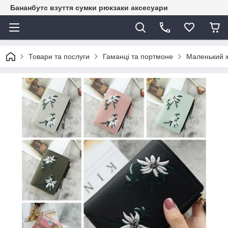
Бананбутс взуття сумки рюкзаки аксесуари
Товари та послуги
Гаманці та портмоне
Маленький ж