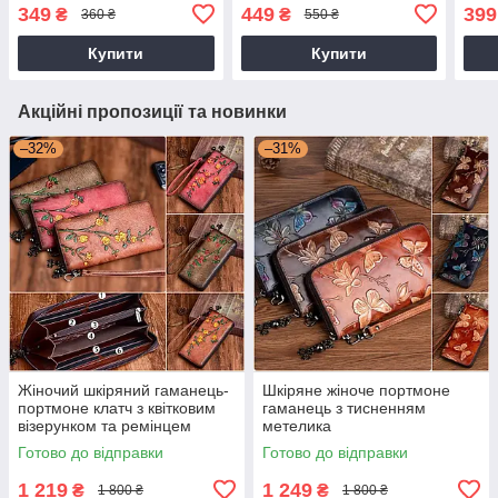
349
449
399
₴
₴
360 ₴
550 ₴
Купити
Купити
Акційні пропозиції та новинки
–32%
–31%
Жіночий шкіряний гаманець-
Шкіряне жіноче портмоне
портмоне клатч з квітковим
гаманець з тисненням
візерунком та ремінцем
метелика
Готово до відправки
Готово до відправки
1 219
1 249
₴
₴
1 800 ₴
1 800 ₴