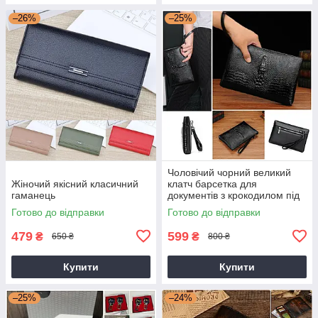
–26%
–25%
Чоловічий чорний великий
Жіночий якісний класичний
клатч барсетка для
гаманець
документів з крокодилом під
рептилію
Готово до відправки
Готово до відправки
479
599
₴
₴
650 ₴
800 ₴
Купити
Купити
–25%
–24%