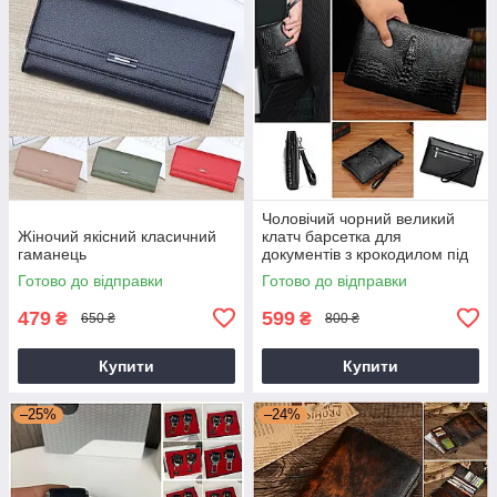
Чоловічий чорний великий
Жіночий якісний класичний
клатч барсетка для
гаманець
документів з крокодилом під
рептилію
Готово до відправки
Готово до відправки
479
599
₴
₴
650 ₴
800 ₴
Купити
Купити
–25%
–24%