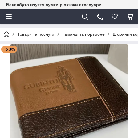
Бананбутс взуття сумки рюкзаки аксесуари
Товари та послуги
Гаманці та портмоне
Шкіряний ко
–20%