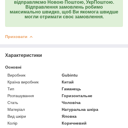
відправляємо Новою Поштою, УкрПоштою.
Відправлення замовлень робимо
максимально швидко, щоб Ви якомога швидше
могли отримати своє замовлення.
Приховати
Характеристики
Основні
Виробник
Gubintu
Країна виробник
Китай
Тип
Гаманець
Розташування
Горизонтальне
Стать
Чоловіча
Матеріал
Натуральна шкіра
Вид шкіри
Яловка
Колір
Коричневий