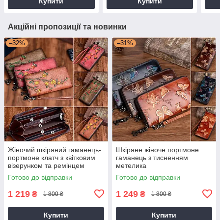
Купити
Купити
Акційні пропозиції та новинки
–32%
–31%
Жіночий шкіряний гаманець-
Шкіряне жіноче портмоне
портмоне клатч з квітковим
гаманець з тисненням
візерунком та ремінцем
метелика
Готово до відправки
Готово до відправки
1 219
1 249
₴
₴
1 800 ₴
1 800 ₴
Купити
Купити