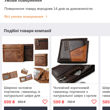
Умови повернення
Повернення товару впродовж 14 днів за домовленістю
Всі умови повернення
Подібні товари компанії
Шкіряне чоловіче
Чоловічий коричневий
Шкір
портмоне, гаманець із
гаманець портмоне з
неве
натуральної шкіри для
натуральної шкіри з орлом
гама
чоловіка
699
599
585
₴
₴
850 ₴
750 ₴