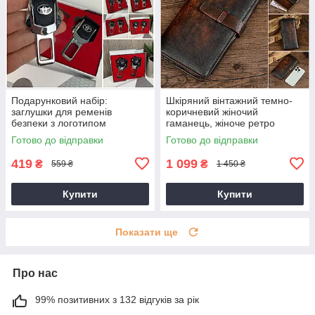
Подарунковий набір:
Шкіряний вінтажний темно-
заглушки для ременів
коричневий жіночий
безпеки з логотипом
гаманець, жіноче ретро
Mercedes Toyota, BMW,
портмоне
Готово до відправки
Готово до відправки
Lexus, Mazda та інші
419
1 099
₴
₴
559 ₴
1 450 ₴
Купити
Купити
Показати ще
Про нас
99% позитивних з 132 відгуків за рік