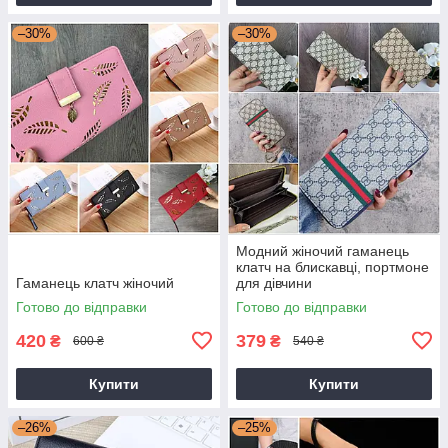
–30%
–30%
Модний жіночий гаманець
клатч на блискавці, портмоне
Гаманець клатч жіночий
для дівчини
Готово до відправки
Готово до відправки
420
379
₴
₴
600 ₴
540 ₴
Купити
Купити
–26%
–25%