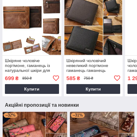
Шкіряне чоловіче
Шкіряний чоловічий
Шкір
портмоне, гаманець із
невеликий портмоне
чоло
натуральної шкіри для
гаманець гаманець
гама
чоловіка
на б
699
585
1 2
₴
₴
850 ₴
750 ₴
Купити
Купити
Акційні пропозиції та новинки
–32%
–31%