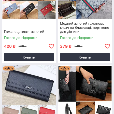
Модний жіночий гаманець
клатч на блискавці, портмоне
Гаманець клатч жіночий
для дівчини
Готово до відправки
Готово до відправки
420
379
₴
₴
600 ₴
540 ₴
Купити
Купити
–26%
–25%