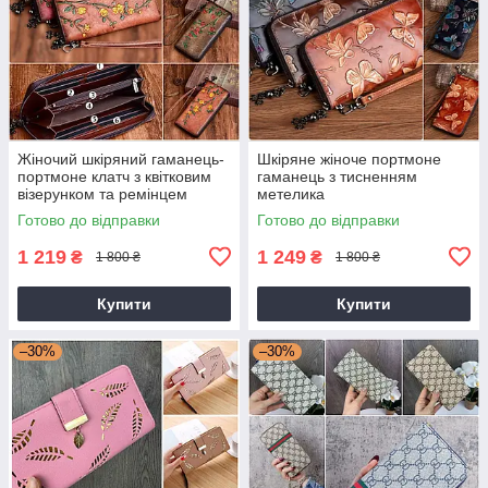
Жіночий шкіряний гаманець-
Шкіряне жіноче портмоне
портмоне клатч з квітковим
гаманець з тисненням
візерунком та ремінцем
метелика
Готово до відправки
Готово до відправки
1 219
1 249
₴
₴
1 800 ₴
1 800 ₴
Купити
Купити
–30%
–30%