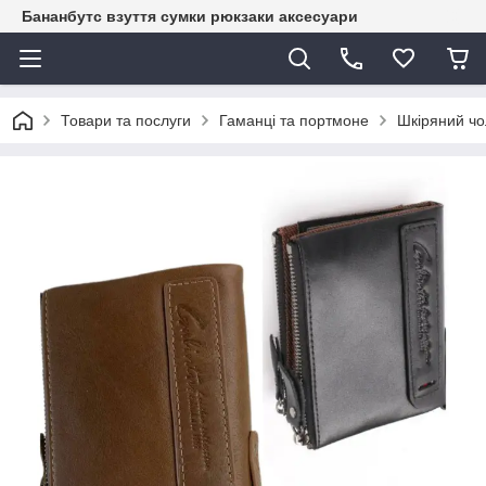
Бананбутс взуття сумки рюкзаки аксесуари
Товари та послуги
Гаманці та портмоне
Шкіряний чо