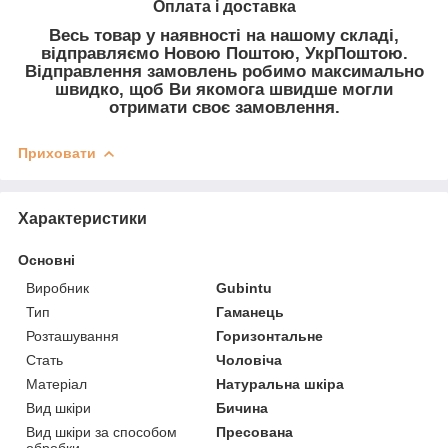
Оплата і доставка
Весь товар у наявності на нашому складі,
відправляємо Новою Поштою, УкрПоштою.
Відправлення замовлень робимо максимально
швидко, щоб Ви якомога швидше могли
отримати своє замовлення.
Приховати
Характеристики
Основні
Виробник
Gubintu
Тип
Гаманець
Розташування
Горизонтальне
Стать
Чоловіча
Матеріал
Натуральна шкіра
Вид шкіри
Бичина
Вид шкіри за способом
Пресована
обробки