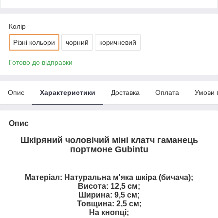
Колір
Різні кольори
чорний
коричневий
Готово до відправки
Опис
Характеристики
Доставка
Оплата
Умови 
Опис
Шкіряний чоловічий міні клатч гаманець
портмоне Gubintu
Матеріал: Натуральна м'яка шкіра (бичача);
Висота: 12,5 см;
Ширина: 9,5 см;
Товщина: 2,5 см;
На кнопці;