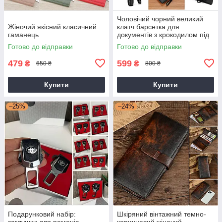
Чоловічий чорний великий
Жіночий якісний класичний
клатч барсетка для
гаманець
документів з крокодилом під
рептилію
Готово до відправки
Готово до відправки
479
599
₴
₴
650 ₴
800 ₴
Купити
Купити
–25%
–24%
Подарунковий набір:
Шкіряний вінтажний темно-
заглушки для ременів
коричневий жіночий