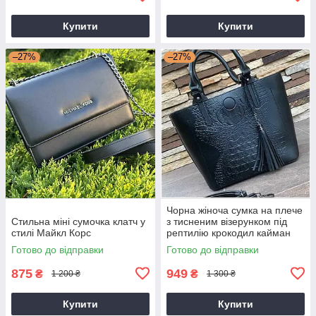
Купити
Купити
–27%
–27%
Чорна жіноча сумка на плече
Стильна міні сумочка клатч у
з тисненим візерунком під
стилі Майкл Корс
рептилію крокодил кайман
Готово до відправки
Готово до відправки
875
949
₴
₴
1 200 ₴
1 300 ₴
Купити
Купити