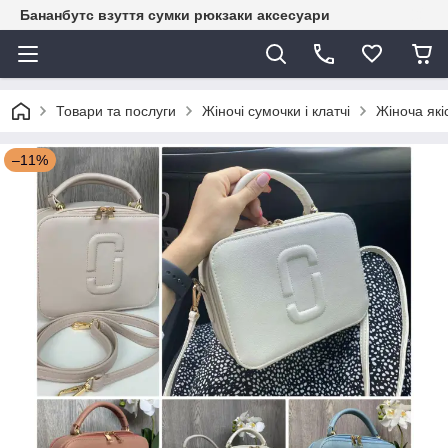
Бананбутс взуття сумки рюкзаки аксесуари
Товари та послуги
Жіночі сумочки і клатчі
Жіноча які
–11%