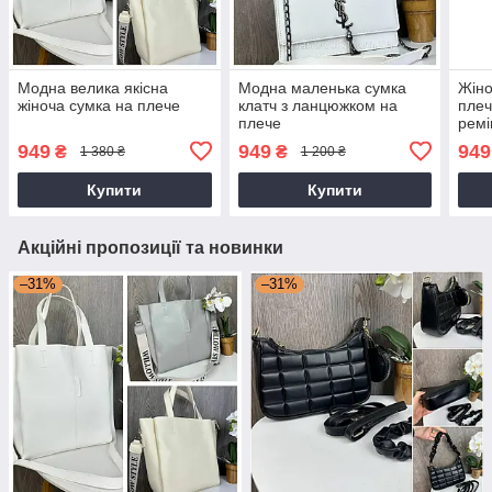
Модна велика якісна
Модна маленька сумка
Жіно
жіноча сумка на плече
клатч з ланцюжком на
плеч
плече
рем
949
949
949
₴
₴
1 380 ₴
1 200 ₴
Купити
Купити
Акційні пропозиції та новинки
–31%
–31%