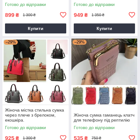
Готово до відправки
Готово до відправки
899
949
₴
₴
1 300 ₴
1 350 ₴
Купити
Купити
–29%
–29%
Жіноча містка стильна сумка
через плече з брелоком,
Жіноча сумка гаманець клатч
екошкіра.
для телефону під рептилію
Готово до відправки
Готово до відправки
925
535
₴
₴
1 300 ₴
750 ₴