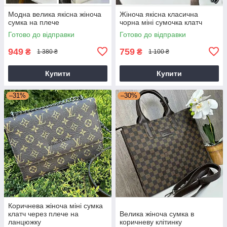
Модна велика якісна жіноча
Жіноча якісна класична
сумка на плече
чорна міні сумочка клатч
Готово до відправки
Готово до відправки
949
759
₴
₴
1 380 ₴
1 100 ₴
Купити
Купити
–31%
–30%
Коричнева жіноча міні сумка
клатч через плече на
Велика жіноча сумка в
ланцюжку
коричневу клітинку