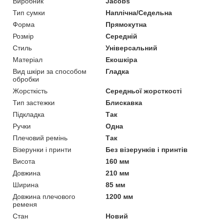
Виробник
Jacobs
Тип сумки
Наплічна/Седельна
Форма
Прямокутна
Розмір
Середній
Стиль
Універсальний
Матеріал
Екошкіра
Вид шкіри за способом
Гладка
обробки
Жорсткість
Середньої жорсткості
Тип застежки
Блискавка
Підкладка
Так
Ручки
Одна
Плечовий ремінь
Так
Візерунки і принти
Без візерунків і принтів
Висота
160 мм
Довжина
210 мм
Ширина
85 мм
Довжина плечового
1200 мм
ременя
Стан
Новий