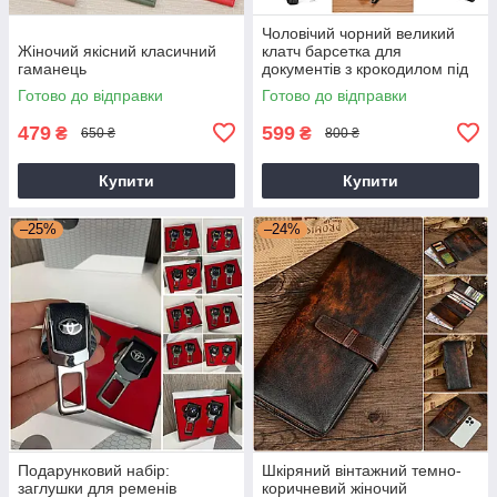
Чоловічий чорний великий
Жіночий якісний класичний
клатч барсетка для
гаманець
документів з крокодилом під
рептилію
Готово до відправки
Готово до відправки
479
599
₴
₴
650 ₴
800 ₴
Купити
Купити
–25%
–24%
Подарунковий набір:
Шкіряний вінтажний темно-
заглушки для ременів
коричневий жіночий