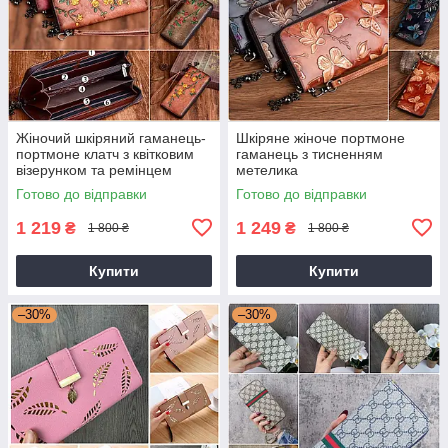
Жіночий шкіряний гаманець-
Шкіряне жіноче портмоне
портмоне клатч з квітковим
гаманець з тисненням
візерунком та ремінцем
метелика
Готово до відправки
Готово до відправки
1 219
1 249
₴
₴
1 800 ₴
1 800 ₴
Купити
Купити
–30%
–30%