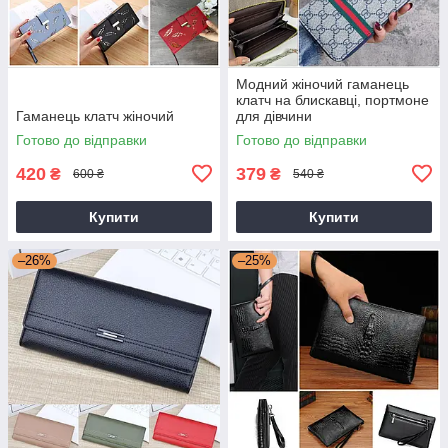
Модний жіночий гаманець
клатч на блискавці, портмоне
Гаманець клатч жіночий
для дівчини
Готово до відправки
Готово до відправки
420
379
₴
₴
600 ₴
540 ₴
Купити
Купити
–26%
–25%