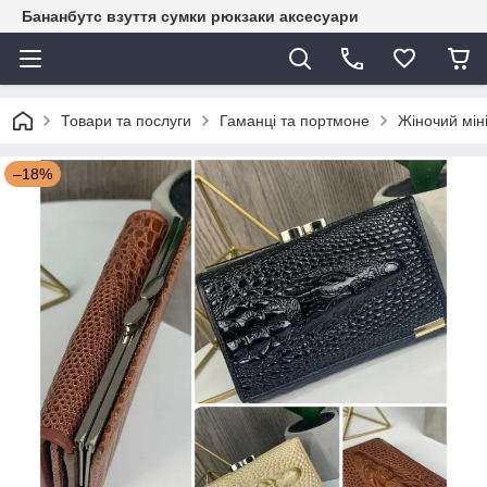
Бананбутс взуття сумки рюкзаки аксесуари
Товари та послуги
Гаманці та портмоне
Жіночий мін
–18%