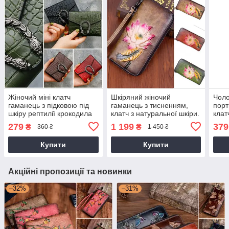
Жіночий міні клатч
Шкіряний жіночий
Чоло
гаманець з підковою під
гаманець з тисненням,
порт
шкіру рептилії крокодила
клатч з натуральної шкіри.
клат
каймана
крок
279
1 199
379
₴
₴
360 ₴
1 450 ₴
Купити
Купити
Акційні пропозиції та новинки
–32%
–31%