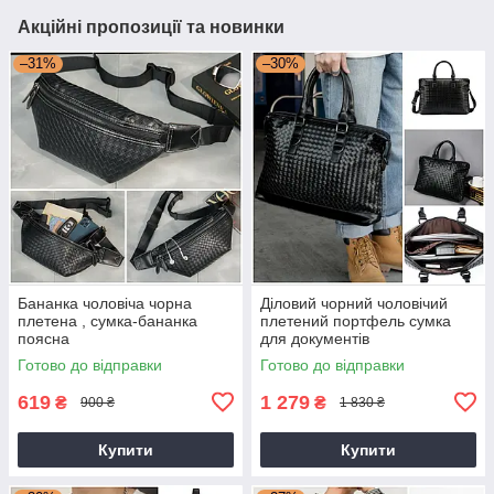
Акційні пропозиції та новинки
–31%
–30%
Бананка чоловіча чорна
Діловий чорний чоловічий
плетена , сумка-бананка
плетений портфель сумка
поясна
для документів
Готово до відправки
Готово до відправки
619
1 279
₴
₴
900 ₴
1 830 ₴
Купити
Купити