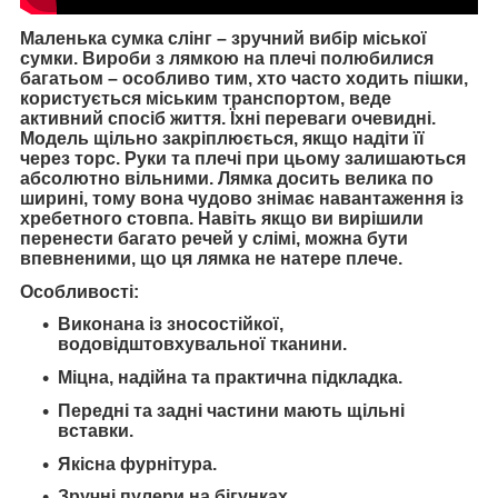
Маленька сумка слінг – зручний вибір міської
сумки. Вироби з лямкою на плечі полюбилися
багатьом – особливо тим, хто часто ходить пішки,
користується міським транспортом, веде
активний спосіб життя. Їхні переваги очевидні.
Модель щільно закріплюється, якщо надіти її
через торс. Руки та плечі при цьому залишаються
абсолютно вільними. Лямка досить велика по
ширині, тому вона чудово знімає навантаження із
хребетного стовпа. Навіть якщо ви вирішили
перенести багато речей у слімі, можна бути
впевненими, що ця лямка не натере плече.
Особливості:
Виконана із зносостійкої,
водовідштовхувальної тканини.
Міцна, надійна та практична підкладка.
Передні та задні частини мають щільні
вставки.
Якісна фурнітура.
Зручні пулери на бігунках.