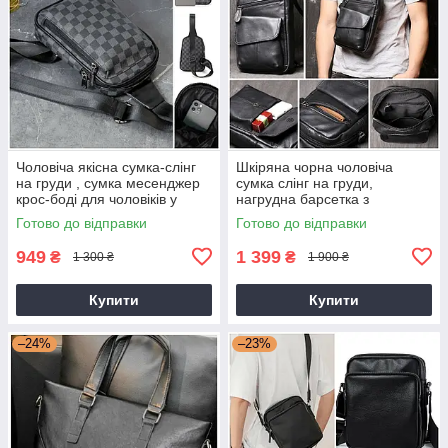
Чоловіча якісна сумка-слінг
Шкіряна чорна чоловіча
на груди , сумка месенджер
сумка слінг на груди,
крос-боді для чоловіків у
нагрудна барсетка з
клітинку
натуральної шкіри
Готово до відправки
Готово до відправки
949
1 399
₴
₴
1 300 ₴
1 900 ₴
Купити
Купити
–24%
–23%