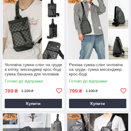
–30%
–27%
Чоловіча сумка-слінг на груди
Рюкзак сумка-слінг чоловіча
в клітку, месенджер крос-боді
на груди, сумка месенджер
сумка бананка для чоловіків
крос-боді
Готово до відправки
Готово до відправки
769
799
₴
₴
1 100 ₴
1 100 ₴
Купити
Купити
–27%
–26%