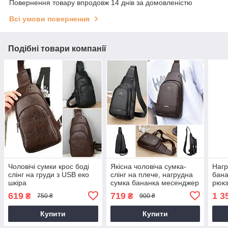
Повернення товару впродовж 14 днів за домовленістю
Всі умови повернення
Подібні товари компанії
Чоловічі сумки крос боді
Якісна чоловіча сумка-
Нагр
слінг на груди з USB еко
слінг на плече, нагрудна
бана
шкіра
сумка бананка месенджер
рюкз
на груди Кенгуру
619
719
1 3
₴
₴
750 ₴
900 ₴
Купити
Купити