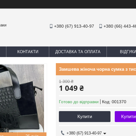
заки
+380 (67) 913-40-97
+380 (66) 443-4
КОНТАКТИ
ДОСТАВКА ТА ОПЛАТА
ВІДГУК
Замшева жіноча чорна сумка з ти
1 300 ₴
1 049 ₴
Готово до відправки
Код:
001370
Купити
Купити
+380 (67) 913-40-97