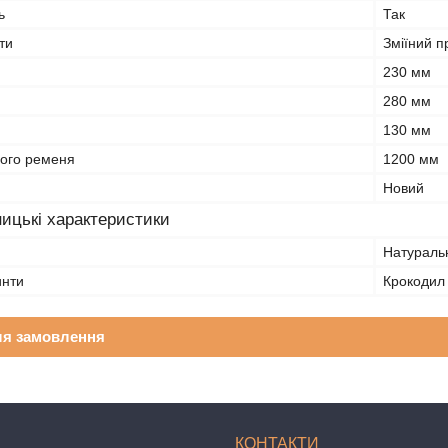
ь
Так
ти
Зміїний п
230 мм
280 мм
130 мм
ого ременя
1200 мм
Новий
ицькі характеристики
Натураль
инти
Крокодил
ля замовлення