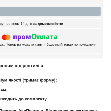
ру протягом 14 днів
за домовленістю
тежі. Тепер ви можете купити будь-який товар не покидаючи
енням під рептилію
іум якості (тримає форму);
 см;
 входить до комплекту.
а
ю Поштою, УкрПоштою. Відправлення замовлень