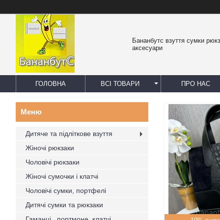
Бананбутс взуття сумки рюк
аксесуари
ГОЛОВНА
ВСІ ТОВАРИ
ПРО НАС
Дитяче та підліткове взуття
Жіночі рюкзаки
Чоловічі рюкзаки
Жіночі сумочки і клатчі
Чоловічі сумки, портфелі
Дитячі сумки та рюкзаки
Гаманці , портмоне, клатчі,