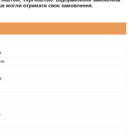
е могли отримати своє замовлення.
а
на
й
а