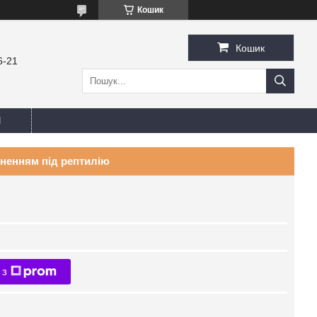
Кошик
Кошик
6-21
И
сненням під рептилію
 з