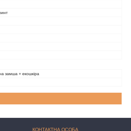
ринт
на замша + екошкіра