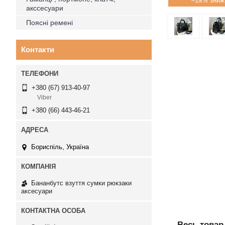
–19%
акссесуари
Поясні ремені
Контакти
+380 (67) 913-40-97
Viber
+380 (66) 443-46-21
Бориспіль, Україна
Бананбутс взуття сумки рюкзаки
аксесуари
Весь товар