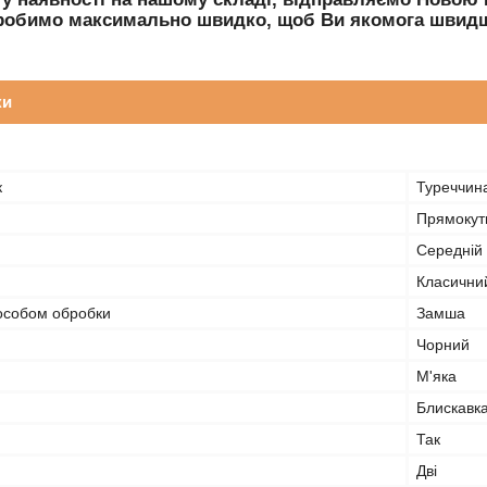
робимо максимально швидко, щоб Ви якомога швидш
ки
к
Туреччин
Прямокут
Середній
Класични
пособом обробки
Замша
Чорний
М'яка
Блискавк
Так
Дві