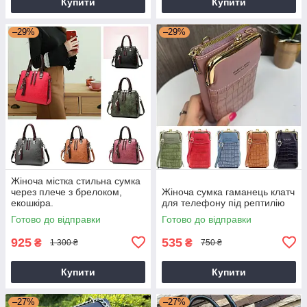
Купити
Купити
–29%
–29%
Жіноча містка стильна сумка
через плече з брелоком,
Жіноча сумка гаманець клатч
екошкіра.
для телефону під рептилію
Готово до відправки
Готово до відправки
925
535
₴
₴
1 300 ₴
750 ₴
Купити
Купити
–27%
–27%