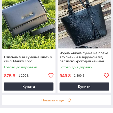
Чорна жіноча сумка на плече
Стильна міні сумочка клатч у
з тисненим візерунком під
стилі Майкл Корс
рептилію крокодил кайман
Готово до відправки
Готово до відправки
875
949
₴
₴
1 200 ₴
1 300 ₴
Купити
Купити
Показати ще