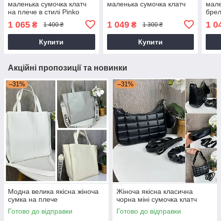
маленька сумочка клатч
маленька сумочка клатч
мале
на плече в стилі Pinko
брел
пташки
чере
1 065
1 049
1 0
₴
₴
1 400 ₴
1 300 ₴
Купити
Купити
Акційні пропозиції та новинки
–31%
–31%
Модна велика якісна жіноча
Жіноча якісна класична
сумка на плече
чорна міні сумочка клатч
Готово до відправки
Готово до відправки