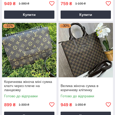
949
759
₴
₴
1 380 ₴
1 100 ₴
Купити
Купити
–31%
–30%
Коричнева жіноча міні сумка
клатч через плече на
Велика жіноча сумка в
ланцюжку
коричневу клітинку
Готово до відправки
Готово до відправки
899
949
₴
₴
1 300 ₴
1 350 ₴