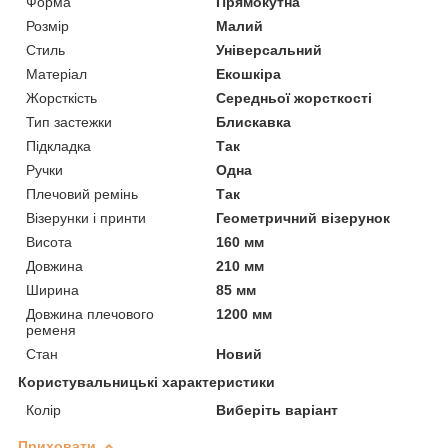
Форма
Прямокутна
Розмір
Малий
Стиль
Універсальний
Матеріал
Екошкіра
Жорсткість
Середньої жорсткості
Тип застежки
Блискавка
Підкладка
Так
Ручки
Одна
Плечовий ремінь
Так
Візерунки і принти
Геометричний візерунок
Висота
160 мм
Довжина
210 мм
Ширина
85 мм
Довжина плечового
1200 мм
ременя
Стан
Новий
Користувальницькі характеристики
Колір
Виберіть варіант
Приховати