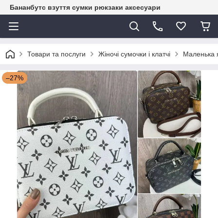
Бананбутс взуття сумки рюкзаки аксесуари
Товари та послуги
Жіночі сумочки і клатчі
Маленька я
–27%