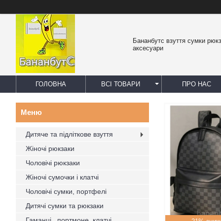
Бананбутс взуття сумки рюк
аксесуари
ГОЛОВНА
ВСІ ТОВАРИ
ПРО НАС
Дитяче та підліткове взуття
Жіночі рюкзаки
Чоловічі рюкзаки
Жіночі сумочки і клатчі
Чоловічі сумки, портфелі
Дитячі сумки та рюкзаки
Гаманці , портмоне, клатчі,