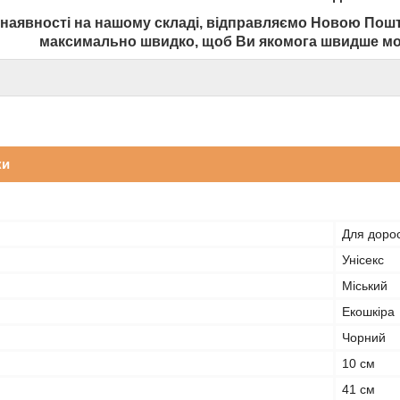
 наявності на нашому складі, відправляємо Новою По
максимально швидко, щоб Ви якомога швидше мо
ки
Для доросл
Унісекс
Міський
Екошкіра
Чорний
10 см
41 см