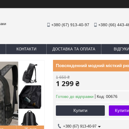
заки
+380 (67) 913-40-97
+380 (66) 443-4
КОНТАКТИ
ДОСТАВКА ТА ОПЛАТА
ВІДГУК
Повсякденний модний місткий рю
1 650 ₴
1 299 ₴
Готово до відправки
Код:
00676
Купити
Купити
+380 (67) 913-40-97