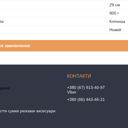
29 см
900 г
ти
Клітинка
Новий
ля замовлення
+380 (67) 913-40-97
країна
Viber
+380 (66) 443-46-21
уття сумки рюкзаки аксесуари