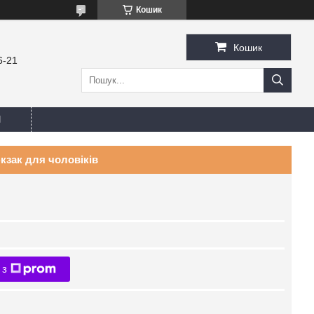
Кошик
Кошик
6-21
И
кзак для чоловіків
 з