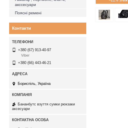
–21%
акссесуари
Поясні ремені
Контакти
+380 (67) 913-40-97
Viber
+380 (66) 443-46-21
Бориспіль, Україна
Бананбутс взуття сумки рюкзаки
аксесуари