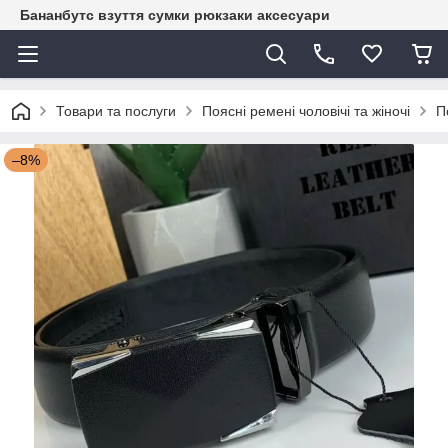
Бананбутс взуття сумки рюкзаки аксесуари
Товари та послуги
Поясні ремені чоловічі та жіночі
П
–8%