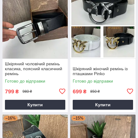
Шкіряний чоловічий ремінь
класика, поясний класичний
Шкіряний жіночий ремінь із
ремінь
пташками Pinko
Готово до відправки
Готово до відправки
799
699
₴
₴
980 ₴
850 ₴
Купити
Купити
–16%
–15%