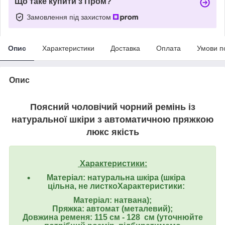
Що таке купити з Пром?
Замовлення під захистом
Опис
Характеристики
Доставка
Оплата
Умови п
Опис
Поясний чоловічий чорний ремінь із
натуральної шкіри з автоматичною пряжкою
люкс якість
Характеристики:
Матеріал:
натуральна шкіра (шкіра
цільна, не листко
Характеристики:
Матеріал: нат
вана);
Пряжка: автомат (металевий);
Довжина ременя: 115 см - 128 см (уточнюйте