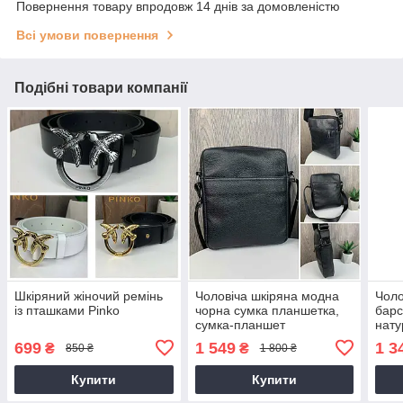
Повернення товару впродовж 14 днів за домовленістю
Всі умови повернення
Подібні товари компанії
Шкіряний жіночий ремінь
Чоловіча шкіряна модна
Чоло
із пташками Pinko
чорна сумка планшетка,
барс
сумка-планшет
нату
месенджер з натуральної
шкір
699
1 549
1 3
₴
₴
850 ₴
1 800 ₴
шкіри
бана
чоло
Купити
Купити