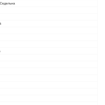
/Седельна
й
а