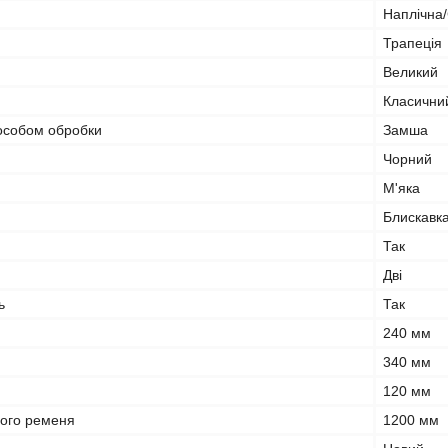
Наплічна
Трапеція
Великий
Класични
пособом обробки
Замша
Чорний
М'яка
Блискавк
Так
Дві
ь
Так
240 мм
340 мм
120 мм
ого ременя
1200 мм