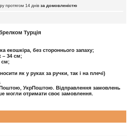
ру протягом 14 днів
за домовленістю
брелком Турція
ка екошкіра, без стороннього запаху;
 – 34 см;
 см;
сити як у руках за ручки, так і на плечі)
а
ю Поштою, УкрПоштою. Відправлення замовлень
е могли отримати своє замовлення.