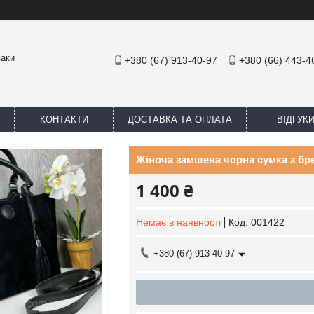
заки
+380 (67) 913-40-97
+380 (66) 443-4
КОНТАКТИ
ДОСТАВКА ТА ОПЛАТА
ВІДГУК
Жіноча замшева чорна сумка з бр
1 400 ₴
Немає в наявності
Код:
001422
+380 (67) 913-40-97