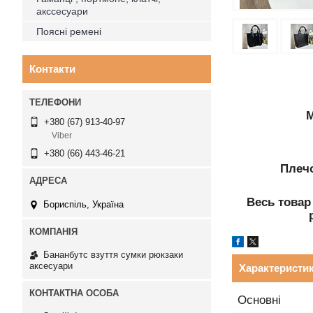
акссесуари
Поясні ремені
Контакти
М
+380 (67) 913-40-97
Viber
+380 (66) 443-46-21
Плечо
Весь товар
Бориспіль, Україна
Бананбутс взуття сумки рюкзаки
аксесуари
Характеристи
Основні