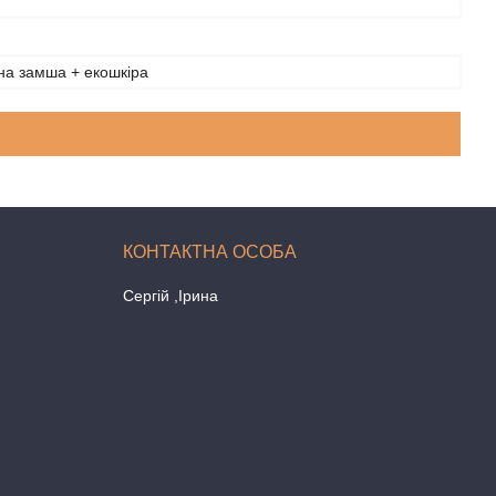
на замша + екошкіра
Сергій ,Ірина