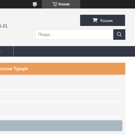
Кошик
Кошик
6-21
И
елком Турція