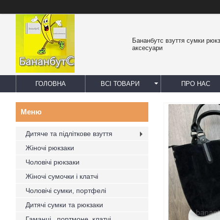
Бананбутс взуття сумки рюк
аксесуари
ГОЛОВНА
ВСІ ТОВАРИ
ПРО НАС
Дитяче та підліткове взуття
Жіночі рюкзаки
Чоловічі рюкзаки
Жіночі сумочки і клатчі
Чоловічі сумки, портфелі
Дитячі сумки та рюкзаки
Гаманці , портмоне, клатчі,