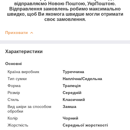
відправляємо Новою Поштою, УкрПоштою.
Відправлення замовлень робимо максимально
швидко, щоб Ви якомога швидше могли отримати
своє замовлення.
Приховати
Характеристики
Основні
Країна виробник
Туреччина
Тип сумки
Наплічна/Седельна
Форма
Трапеція
Розмір
Середній
Стиль
Класичний
Вид шкіри за способом
Замша
обробки
Колір
Чорний
Жорсткість
Середньої жорсткості