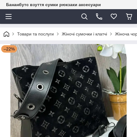
Бананбутс взуття сумки рюкзаки аксесуари
Товари та послуги
Жіночі сумочки і клатчі
Жіноча чор
–22%