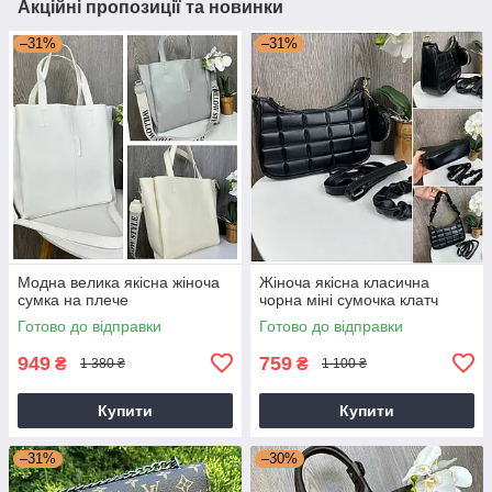
Акційні пропозиції та новинки
–31%
–31%
Модна велика якісна жіноча
Жіноча якісна класична
сумка на плече
чорна міні сумочка клатч
Готово до відправки
Готово до відправки
949
759
₴
₴
1 380 ₴
1 100 ₴
Купити
Купити
–31%
–30%