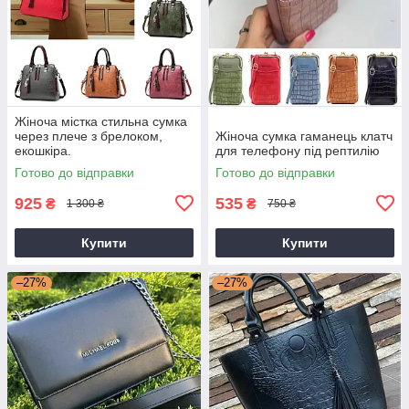
Жіноча містка стильна сумка
через плече з брелоком,
Жіноча сумка гаманець клатч
екошкіра.
для телефону під рептилію
Готово до відправки
Готово до відправки
925
535
₴
₴
1 300 ₴
750 ₴
Купити
Купити
–27%
–27%