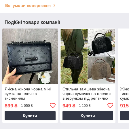
Всі умови повернення
Подібні товари компанії
Якісна жіноча чорна міні
Стильна замшева жіноча
Жіно
сумка на плече з
чорна сумочка на плече з
тисн
тисненням
візерунком під рептилію
сумк
рель
899
949
915
₴
₴
1 050 ₴
1 100 ₴
репт
Купити
Купити