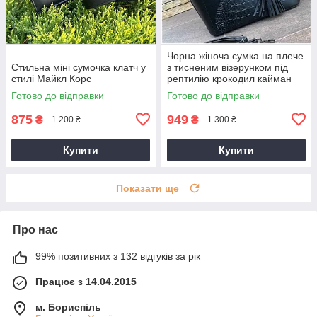
Чорна жіноча сумка на плече
Стильна міні сумочка клатч у
з тисненим візерунком під
стилі Майкл Корс
рептилію крокодил кайман
Готово до відправки
Готово до відправки
875
949
₴
₴
1 200 ₴
1 300 ₴
Купити
Купити
Показати ще
Про нас
99% позитивних з 132 відгуків за рік
Працює з 14.04.2015
м. Бориспіль