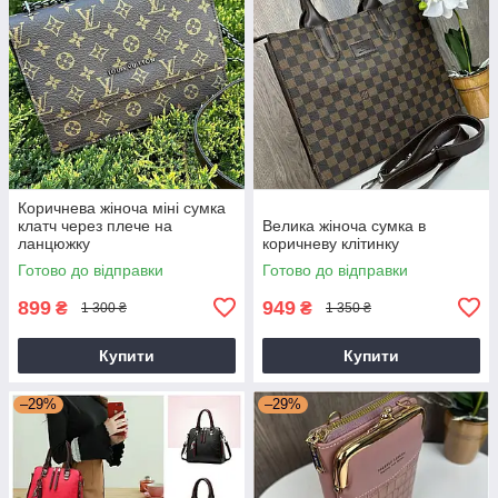
Коричнева жіноча міні сумка
клатч через плече на
Велика жіноча сумка в
ланцюжку
коричневу клітинку
Готово до відправки
Готово до відправки
899
949
₴
₴
1 300 ₴
1 350 ₴
Купити
Купити
–29%
–29%