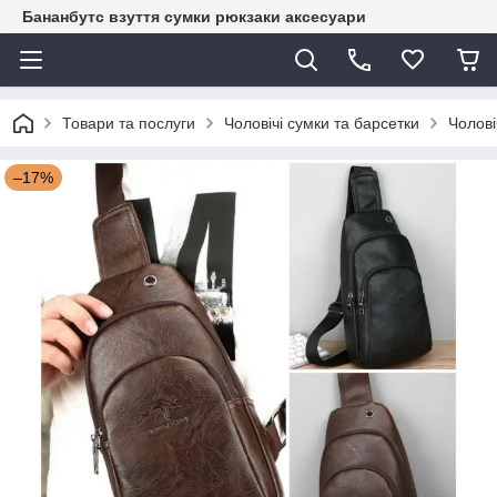
Бананбутс взуття сумки рюкзаки аксесуари
Товари та послуги
Чоловічі сумки та барсетки
Чолові
–17%