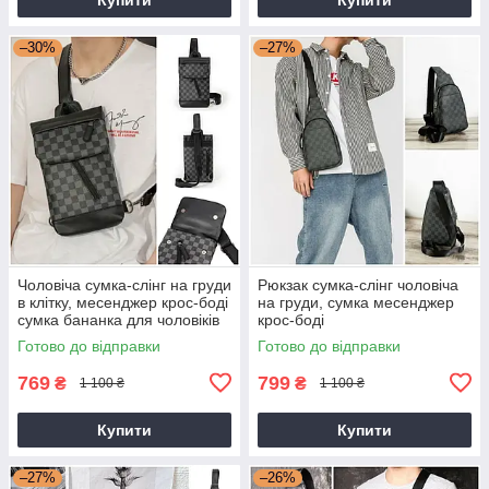
–30%
–27%
Чоловіча сумка-слінг на груди
Рюкзак сумка-слінг чоловіча
в клітку, месенджер крос-боді
на груди, сумка месенджер
сумка бананка для чоловіків
крос-боді
Готово до відправки
Готово до відправки
769
799
₴
₴
1 100 ₴
1 100 ₴
Купити
Купити
–27%
–26%