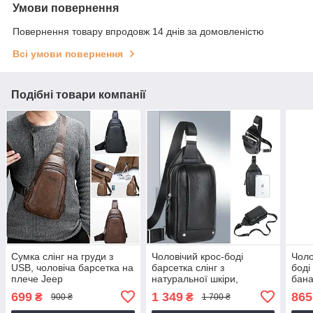
Умови повернення
Повернення товару впродовж 14 днів за домовленістю
Всі умови повернення
Подібні товари компанії
Сумка слінг на груди з
Чоловічий крос-боді
Чоло
USB, чоловіча барсетка на
барсетка слінг з
боді
плече Jeep
натуральної шкіри,
бана
шкіряна чорна сумка
699
1 349
865
₴
₴
900 ₴
1 700 ₴
бананка на груди для
чоловіків