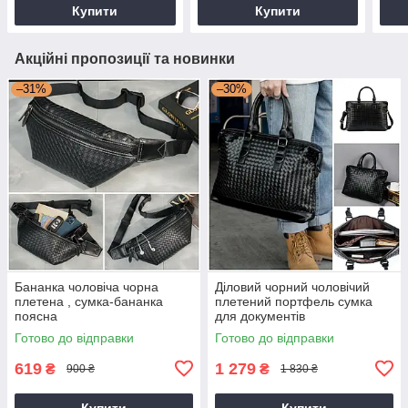
Купити
Купити
Акційні пропозиції та новинки
–31%
–30%
Бананка чоловіча чорна
Діловий чорний чоловічий
плетена , сумка-бананка
плетений портфель сумка
поясна
для документів
Готово до відправки
Готово до відправки
619
1 279
₴
₴
900 ₴
1 830 ₴
Купити
Купити