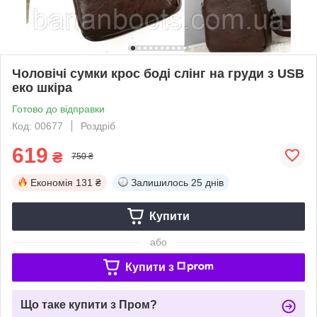
Чоловічі сумки крос боді слінг на груди з USB
еко шкіра
Готово до відправки
Код: 00677
Роздріб
619
₴
750 ₴
Економія
131 ₴
Залишилось
25 днів
Купити
або
Купити з
Що таке купити з Пром?