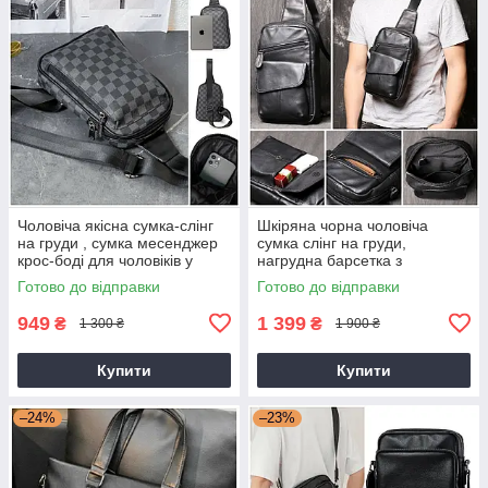
Чоловіча якісна сумка-слінг
Шкіряна чорна чоловіча
на груди , сумка месенджер
сумка слінг на груди,
крос-боді для чоловіків у
нагрудна барсетка з
клітинку
натуральної шкіри
Готово до відправки
Готово до відправки
949
1 399
₴
₴
1 300 ₴
1 900 ₴
Купити
Купити
–24%
–23%