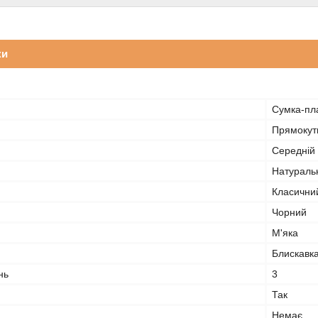
ки
Сумка-пл
Прямокут
Середній
Натураль
Класични
Чорний
М'яка
Блискавк
нь
3
Так
Немає