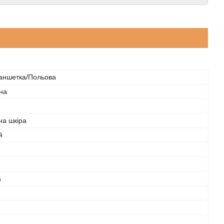
аншетка/Польова
на
на шкіра
й
а