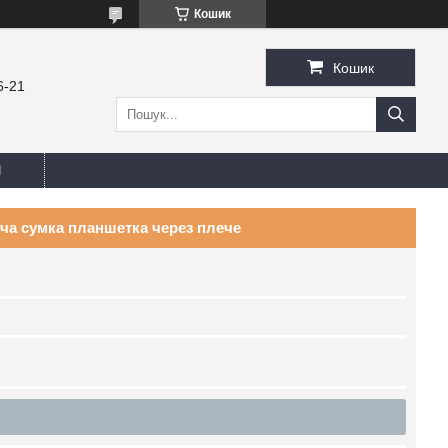
Кошик
Кошик
6-21
И
ча сумка планшетка через плече