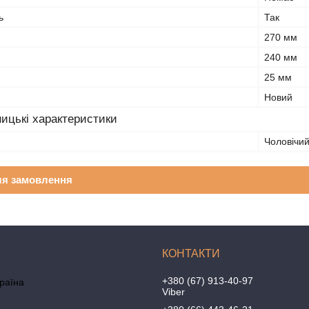
ь
Так
270 мм
240 мм
25 мм
Новий
ицькі характеристики
Чоловічи
ля замовлення
+380 (67) 913-40-97
країна
Viber