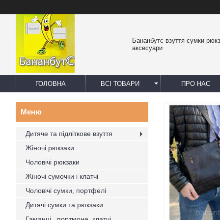
Бананбутс взуття сумки рюк
аксесуари
ГОЛОВНА
ВСІ ТОВАРИ
ПРО НАС
Дитяче та підліткове взуття
Жіночі рюкзаки
Чоловічі рюкзаки
Жіночі сумочки і клатчі
Чоловічі сумки, портфелі
Дитячі сумки та рюкзаки
Гаманці , портмоне, клатчі,