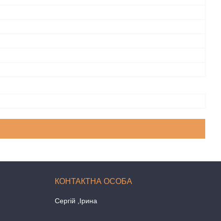
й
Сергій ,Ірина