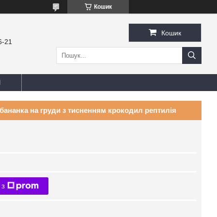
Кошик
Кошик
6-21
И
бананка на груди з тисненням крокодил рептилія
 з