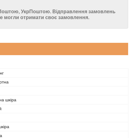
ю Поштою, УкрПоштою. Відправлення замовлень
 могли отримати своє замовлення.
нг
ртна
на шкіра
й
шкіра
а