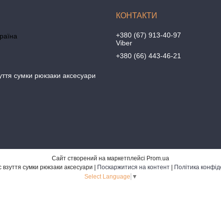
+380 (67) 913-40-97
країна
Viber
+380 (66) 443-46-21
уття сумки рюкзаки аксесуари
Сайт створений на маркетплейсі
Prom.ua
Бананбутс взуття сумки рюкзаки аксесуари |
Поскаржитися на контент
|
Політика конфід
Select Language
▼