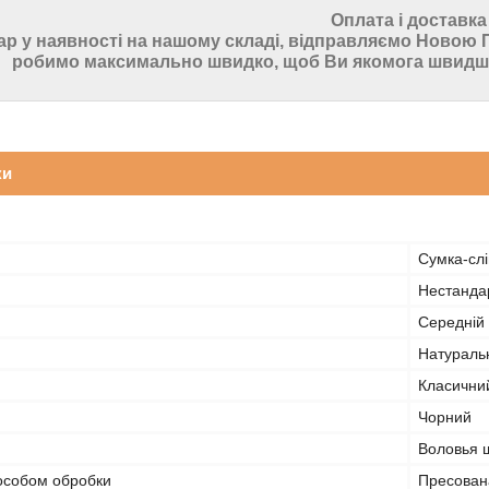
Оплата і доставка
ар у наявності на нашому складі, відправляємо Ново
робимо максимально швидко, щоб Ви якомога швидше
ки
Сумка-слі
Нестанда
Середній
Натураль
Класични
Чорний
Воловья 
пособом обробки
Пресован