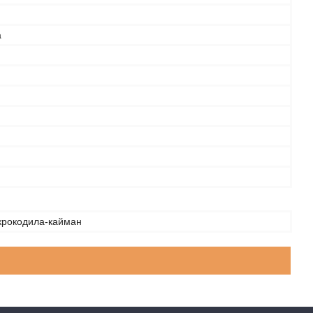
а
 крокодила-кайман