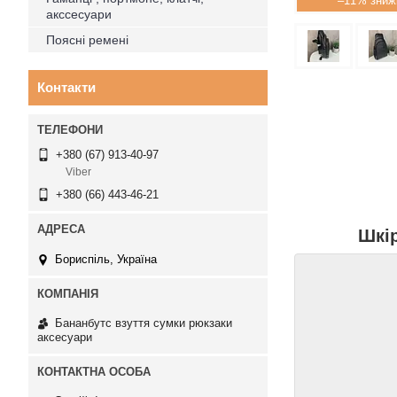
–11%
акссесуари
Поясні ремені
Контакти
+380 (67) 913-40-97
Viber
+380 (66) 443-46-21
Шкір
Бориспіль, Україна
Бананбутс взуття сумки рюкзаки
аксесуари