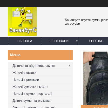
Бананбутс взуття сумки рюк
аксесуари
ГОЛОВНА
ВСІ ТОВАРИ
ПРО НАС
Дитяче та підліткове взуття
Жіночі рюкзаки
Чоловічі рюкзаки
Жіночі сумочки і клатчі
Чоловічі сумки, портфелі
Дитячі сумки та рюкзаки
Гаманці , портмоне, клатчі,