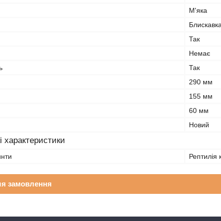
М'яка
Блискавк
Так
Немає
ь
Так
290 мм
155 мм
60 мм
Новий
i характеристики
инти
Рептилія
ля замовлення