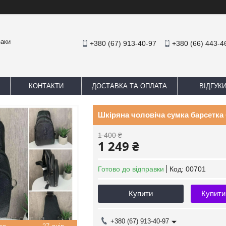
заки
+380 (67) 913-40-97
+380 (66) 443-4
КОНТАКТИ
ДОСТАВКА ТА ОПЛАТА
ВІДГУК
Шкіряна чоловіча сумка барсетка 
1 400 ₴
1 249 ₴
Готово до відправки
Код:
00701
Купити
Купити
+380 (67) 913-40-97