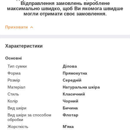
Відправлення замовлень вироблене
максимально швидко, щоб Ви якомога швидше
могли отримати своє замовлення.
Приховати
Характеристики
Основні
Тип сумки
Ділова
Форма
Прямокутна
Розмір
Середній
Матеріал
Натуральна шкіра
Стиль
Класичний
Колір
Чорний
Вид шкіри
Бичина
Вид шкіри за способом
Флотар
обробки
Жорсткість
М'яка