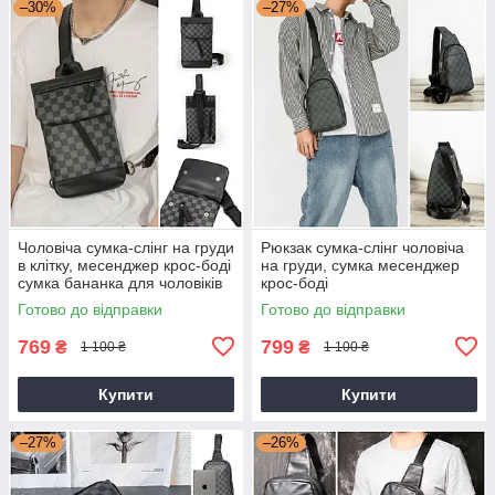
–30%
–27%
Чоловіча сумка-слінг на груди
Рюкзак сумка-слінг чоловіча
в клітку, месенджер крос-боді
на груди, сумка месенджер
сумка бананка для чоловіків
крос-боді
Готово до відправки
Готово до відправки
769
799
₴
₴
1 100 ₴
1 100 ₴
Купити
Купити
–27%
–26%