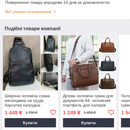
Повернення товару впродовж 14 днів за домовленістю
Всі умови повернення
Подібні товари компанії
Шкіряна чоловіча сумка
Ділова чоловіча сумка для
Чоло
месенджер на груди,
документів А4, чоловічий
чорн
барсетка нагрудна
портфель для паперів
сум
бананка з натуральної
Jeep
месе
1 449
1 249
1 5
₴
₴
1 700 ₴
1 400 ₴
шкіри
шкір
Купити
Купити