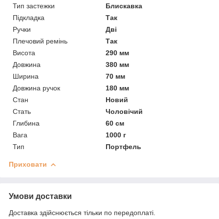
Тип застежки
Блискавка
Підкладка
Так
Ручки
Дві
Плечовий ремінь
Так
Висота
290 мм
Довжина
380 мм
Ширина
70 мм
Довжина ручок
180 мм
Стан
Новий
Стать
Чоловічий
Глибина
60 см
Вага
1000 г
Тип
Портфель
Приховати
Умови доставки
Доставка здійснюється тільки по передоплаті.