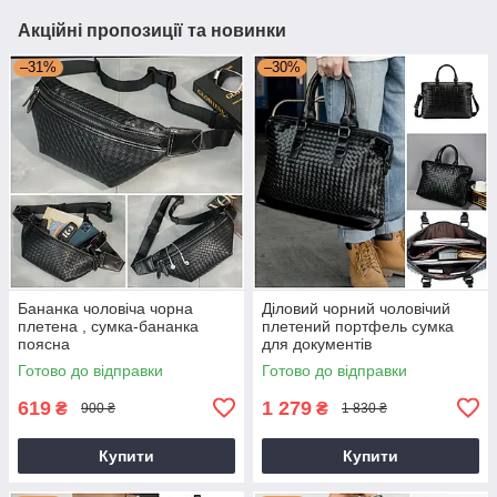
Акційні пропозиції та новинки
–31%
–30%
Бананка чоловіча чорна
Діловий чорний чоловічий
плетена , сумка-бананка
плетений портфель сумка
поясна
для документів
Готово до відправки
Готово до відправки
619
1 279
₴
₴
900 ₴
1 830 ₴
Купити
Купити