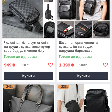
Чоловіча якісна сумка-слінг
Шкіряна чорна чоловіча
на груди , сумка месенджер
сумка слінг на груди,
крос-боді для чоловіків у
нагрудна барсетка з
клітинку
натуральної шкіри
Готово до відправки
Готово до відправки
949
1 399
₴
₴
1 300 ₴
1 900 ₴
Купити
Купити
–24%
–23%