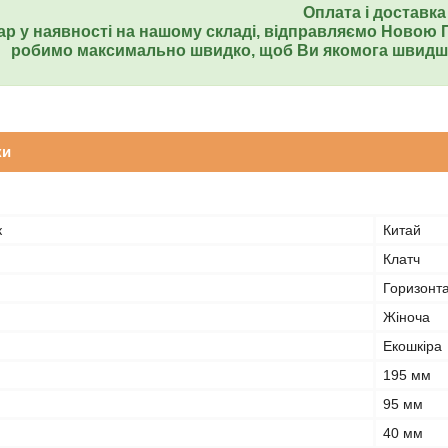
Оплата і доставка
ар у наявності на нашому складі, відправляємо Ново
робимо максимально швидко, щоб Ви якомога швидше
ки
к
Китай
Клатч
Горизонт
Жіноча
Екошкіра
195 мм
95 мм
40 мм