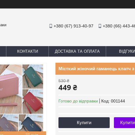
заки
+380 (67) 913-40-97
+380 (66) 443-4
КОНТАКТИ
ДОСТАВКА ТА ОПЛАТА
ВІДГУК
Місткий жіночий гаманець клатч з
530 ₴
449 ₴
Готово до відправки
Код:
001144
Купити
Купити