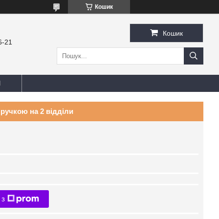
Кошик
Кошик
6-21
И
 ручкою на 2 відділи
 з