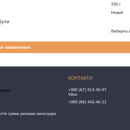
200 г
Новий
бути
Виберіть 
ля замовлення
+380 (67) 913-40-97
країна
Viber
+380 (66) 443-46-21
уття сумки рюкзаки аксесуари