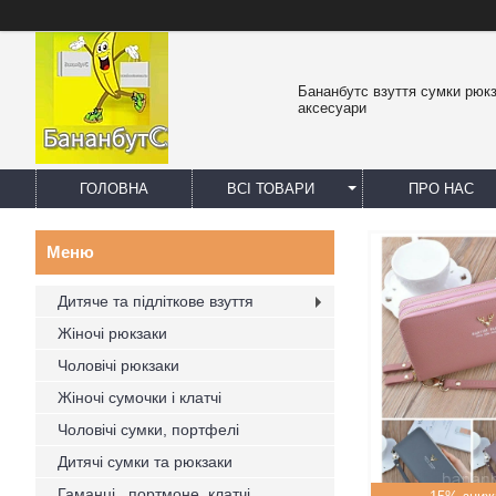
Бананбутс взуття сумки рюк
аксесуари
ГОЛОВНА
ВСІ ТОВАРИ
ПРО НАС
Дитяче та підліткове взуття
Жіночі рюкзаки
Чоловічі рюкзаки
Жіночі сумочки і клатчі
Чоловічі сумки, портфелі
Дитячі сумки та рюкзаки
Гаманці , портмоне, клатчі,