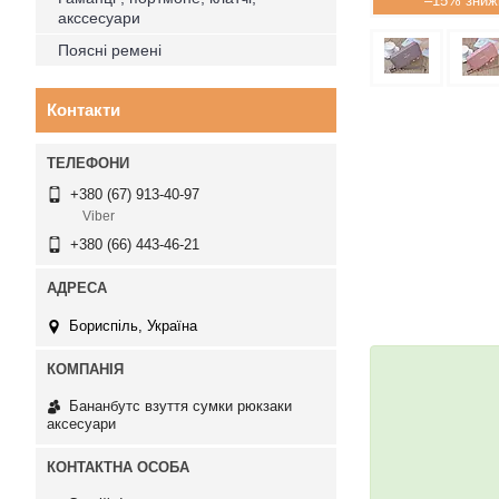
–15%
акссесуари
Поясні ремені
Контакти
+380 (67) 913-40-97
Viber
+380 (66) 443-46-21
Бориспіль, Україна
Бананбутс взуття сумки рюкзаки
аксесуари