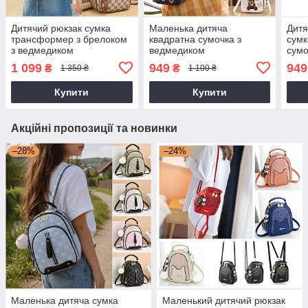
Дитячий рюкзак сумка
Маленька дитяча
Дитя
трансформер з брелоком
квадратна сумочка з
сумк
з ведмедиком
ведмедиком
сумо
ведм
1 099
949
949
₴
₴
1 350 ₴
1 100 ₴
Купити
Купити
Акційні пропозиції та новинки
–28%
–24%
Маленька дитяча сумка
Маленький дитячий рюкзак