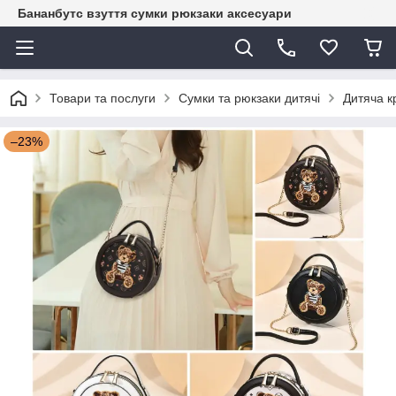
Бананбутс взуття сумки рюкзаки аксесуари
Товари та послуги
Сумки та рюкзаки дитячі
Дитяча к
–23%