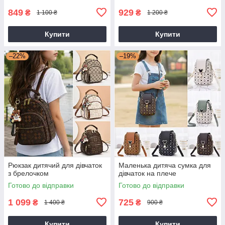
849
929
₴
₴
1 100 ₴
1 200 ₴
Купити
Купити
–22%
–19%
Рюкзак дитячий для дівчаток
Маленька дитяча сумка для
з брелочком
дівчаток на плече
Готово до відправки
Готово до відправки
1 099
725
₴
₴
1 400 ₴
900 ₴
Купити
Купити